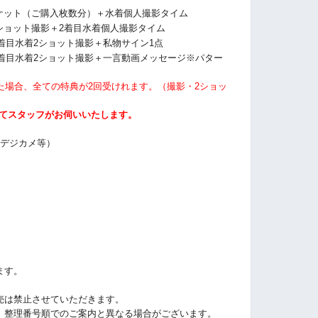
ケット（ご購入枚数分）＋
水着個人撮影タイム
ショット撮影＋2着目水着個人撮影タイム
2着目水着2ショット撮影＋私物サイン1点
2着目水着2ショット撮影＋一言動画メッセージ※パター
た場合、全ての特典が2回受けれます。（撮影・2ショッ
にてスタッフがお伺いいたします。
・デジカメ等）
ます。
売は禁止させていただきます。
、整理番号順でのご案内と異なる場合がございます。