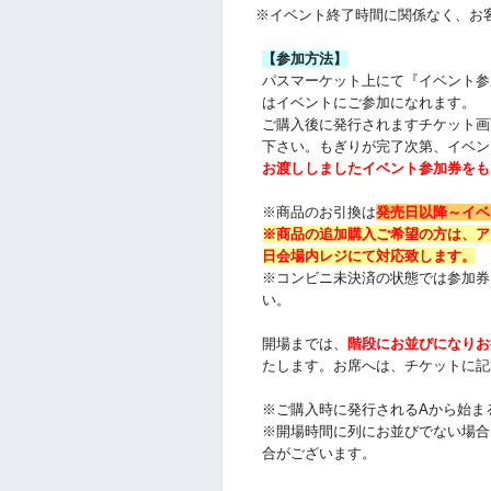
※イベント終了時間に関係なく、お
【参加方法】
パスマーケット上にて『イベント参
はイベントにご参加になれます。
ご購入後に発行されますチケット画
下さい。
もぎりが完了次第、イベン
お渡ししましたイベント参加券をも
※商品のお引換は
発売日以降～
イベ
※商品の追加購入ご希望の方は、
ア
日会場内レジにて対応致します。
※コンビニ未決済の状態では参加券
い。
開場までは、
階段にお並びになりお
たします。お席へは、チケットに記
※ご購入時に発行されるAから始ま
※開場時間に列にお並びでない場合
合がございます。