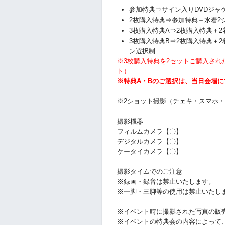
参加特典⇒サイン入りDVDジャ
2枚購入特典⇒参加特典
＋水着2
3枚購入特典A⇒2枚購入特典＋
3枚購入特典B⇒2枚購入特典＋
ン選択制
※3枚購入特典を2セットご購入され
ト）
※特典A・Bのご選択は、当日会場
※2ショット撮影（チェキ・スマホ
撮影機器
フィルムカメラ【〇】
デジタルカメラ【〇】
ケータイカメラ【〇】
撮影タイムでのご注意
※録画・録音は禁止いたします。
※一脚・三脚等の使用は禁止いたし
※イベント時に撮影された写真の販
※イベントの特典会の内容によって