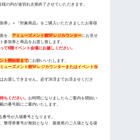
客様の列が途切れ次第終了させていただきます。
加券』＋『対象商品』をご購入いただきました
お客様
面を、
アミューズメント館5Fレジカウンター
にお見せ
ト参加券と商品をお渡し致します。
って8階イベント会場にお越しください。
ント開始前まで
にお願いいたします。
ミューズメント館5Fレジカウンターまたは
イベント当
はお渡しできません。必ず決済までお済ませくださ
待ちください
。
お時間になりましたらご案内を開始い
載の番号順にご案内いたします
。
る番号が入場番号となります。
、整理券番号が無効となり、最後尾のご入場となる場