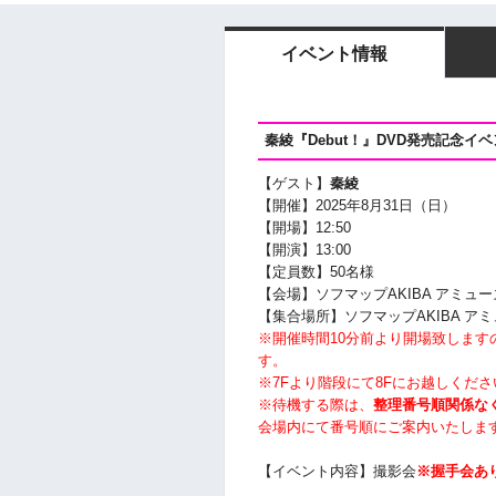
イベント情報
秦綾『Debut！』
DVD発売記念イベ
【ゲスト】
秦綾
【開催】2025年8月31日（日）
【開場】12
:50
【開演】13
:00
【定員数】50名様
【会場】ソフマップAKIBA アミュー
【集合場所】ソフマップAKIBA ア
※開催時間10分前より開場致しま
す。
※7Fより階段にて8Fにお越しくださ
※待機する際は、
整理番号順関係な
会場内にて番号順にご案内いたしま
【イベント内容】撮影会
※握手会あ