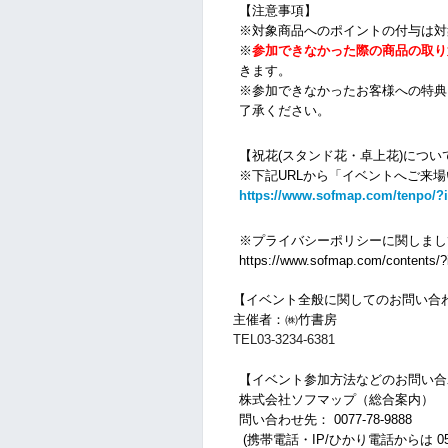
【注意事項】
※対象商品へのポイントの付与は対
※
参加できなかった際の商品の取り
きます。
※参加できなかったお客様への特典
了承ください。
【祝花(スタンド花・卓上花)につい
※下記URLから「イベントへご来
https://www.sofmap.com/tenpo/?
※プライバシーポリシーに関しまし
https://www.sofmap.com/contents/?i
【イベント全般に関してのお問い合
主催者：㈱竹書房
TEL03-3234-6381
【イベント参加方法などのお問い合
株式会社ソフマップ（総合案内）
問い合わせ先： 0077-78-9888
(携帯電話・IP/ひかり電話からは 050-3