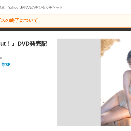
単 Yahoo! JAPANのデジタルチケット
ービスの終了について
ebut！』DVD発売記
00
ト館8F