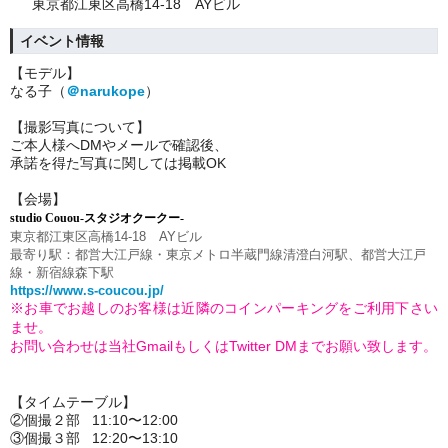
東京都江東区高橋14-18 AYビル
イベント情報
【モデル】
なる子（
＠narukope
）
【撮影写真について】
ご本人様へDMやメールで確認後、
承諾を得た写真に関しては掲載OK
【会場】
studio Couou-スタジオクークー-
東京都江東区高橋14-18 AYビル
最寄り駅：都営大江戸線・東京メトロ半蔵門線清澄白河駅、都営大江戸
線・新宿線森下駅
https://www.s-coucou.jp/
※お車でお越しのお客様は近隣のコインパーキングをご利用下さい
ませ。
お問い合わせは当社GmailもしくはTwitter DMまでお願い致します。
【タイムテーブル】
②個撮２部 11:10〜12:00
③個撮３部 12:20〜13:10