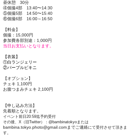
昼休憩 30分
④個撮4部 13:40〜14:30
⑤個撮5部 14:50〜15:40
⑥個撮6部 16:00～16:50
【料金】
個撮：15,000円
参加費各部別途：1,000円
当日お支払いとなります。
【衣装】
①白ランジェリー
②パープルビキニ
【オプション】
チェキ 1,100円
お腹つまみチェキ 2,100円
【申し込み方法】
先着順となります。
イベント前日20:59迄予約受付
その後、X（旧Twitter）：@bambinatokyoまたは
bambina.tokyo.photo@gmail.comまでご連絡
にて受付させて頂きま
す。