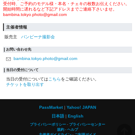
受付時、ご予約のモデル様・本名・チェキの枚数お伝えください。
開始時間に遅れるなど下記アドレスまでご連絡下さいませ。
bambina.tokyo.photo@gmail.com
主催者情報
販売主
バンビーナ撮影会
お問い合わせ先
bambina.tokyo.photo@gmail.com
当日の受付について
当日の受付については
こちら
をご確認ください。
チケットを取り出す
PassMarket
Yahoo! JAPAN
日本語
English
プライバシーポリシー
プライバシーセンター
規約
ヘルプ
主催者ガイドライン
ご利用ガイド