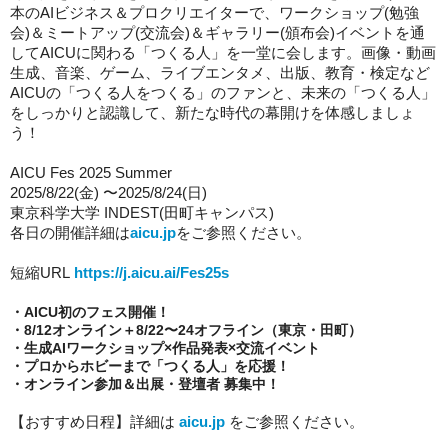
本のAIビジネス＆プロクリエイターで、ワークショップ(勉強
会)＆ミートアップ(交流会)＆ギャラリー(頒布会)イベントを通
してAICUに関わる「つくる人」を一堂に会します。画像・動画
生成、音楽、ゲーム、ライブエンタメ、出版、教育・検定など
AICUの「つくる人をつくる」のファンと、未来の「つくる人」
をしっかりと認識して、新たな時代の幕開けを体感しましょ
う！
AICU Fes 2025 Summer
2025/8/22(金) 〜2025/8/24(日)
東京科学大学 INDEST(田町キャンパス)
各日の開催詳細は
aicu.jp
をご参照ください。
短縮URL
https://j.aicu.ai/Fes25s
・AICU初のフェス開催！
・
8/12オンライン＋8/22〜24オフライン（東京・田町）
・
生成AIワークショップ×作品発表×交流イベント
・
プロからホビーまで「つくる人」を応援！
・
オンライン参加＆出展・登壇者 募集中！
【
おすすめ日程】
詳細は
aicu.jp
をご参照ください。