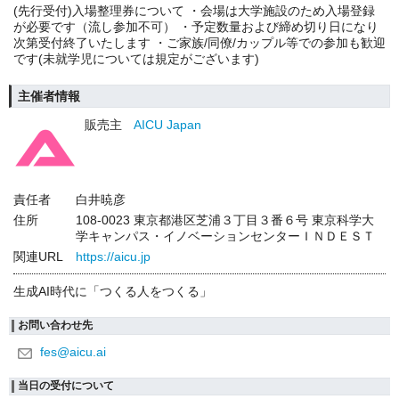
(先行受付)入場整理券について ・会場は大学施設のため入場登録
が必要です（流し参加不可） ・予定数量および締め切り日になり
次第受付終了いたします ・ご家族/同僚/カップル等での参加も歓迎
です(未就学児については規定がございます)
主催者情報
販売主
AICU Japan
責任者
白井暁彦
住所
108-0023 東京都港区芝浦３丁目３番６号 東京科学大
学キャンパス・イノベーションセンターＩＮＤＥＳＴ
関連URL
https://aicu.jp
生成AI時代に「つくる人をつくる」
お問い合わせ先
fes@aicu.ai
当日の受付について