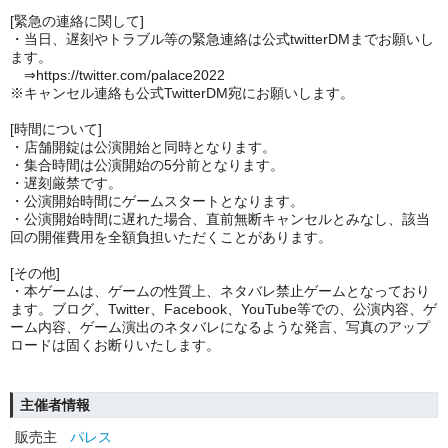
[緊急の連絡に関して]
・当日、遅刻やトラブル等の緊急連絡は公式twitterDMまでお願いし
ます。
⇒https://twitter.com/palace2022
※キャンセル連絡も公式TwitterDM宛にお願いします。
[時間について]
・店舗開錠は公演開始と同時となります。
・集合時間は公演開始の5分前となります。
・遅刻厳禁です。
・公演開始時間にゲームスタートとなります。
・公演開始時間に遅れた場合、直前無断キャンセルとみなし、該当
回の開催費用を全額負担いただくことがあります。
[その他]
・本ゲームは、ゲームの性質上、ネタバレ禁止ゲームとなっており
ます。ブログ、Twitter、Facebook、YouTube等での、公演内容、ゲ
ーム内容、ゲーム演出のネタバレになるような発言、写真のアップ
ロードは固くお断りいたします。
主催者情報
販売主
パレス