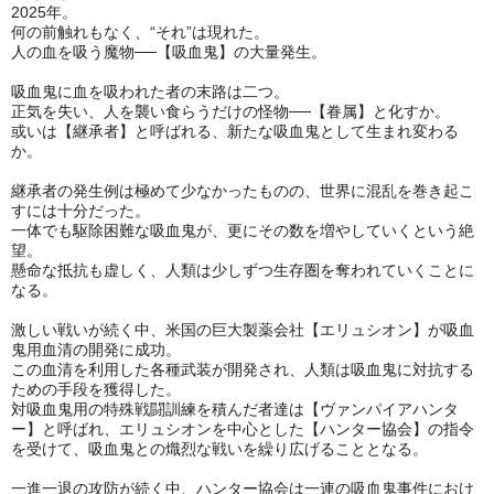
2025年。
何の前触れもなく、“それ”は現れた。
人の血を吸う魔物──【吸血鬼】の大量発生。
吸血鬼に血を吸われた者の末路は二つ。
正気を失い、人を襲い食らうだけの怪物──【眷属】と化すか。
或いは【継承者】と呼ばれる、新たな吸血鬼として生まれ変わる
か。
継承者の発生例は極めて少なかったものの、世界に混乱を巻き起こ
すには十分だった。
一体でも駆除困難な吸血鬼が、更にその数を増やしていくという絶
望。
懸命な抵抗も虚しく、人類は少しずつ生存圏を奪われていくことに
なる。
激しい戦いが続く中、米国の巨大製薬会社【エリュシオン】が吸血
鬼用血清の開発に成功。
この血清を利用した各種武装が開発され、人類は吸血鬼に対抗する
ための手段を獲得した。
対吸血鬼用の特殊戦闘訓練を積んだ者達は【ヴァンパイアハンタ
ー】と呼ばれ、エリュシオンを中心とした【ハンター協会】の指令
を受けて、吸血鬼との熾烈な戦いを繰り広げることとなる。
一進一退の攻防が続く中、ハンター協会は一連の吸血鬼事件におけ