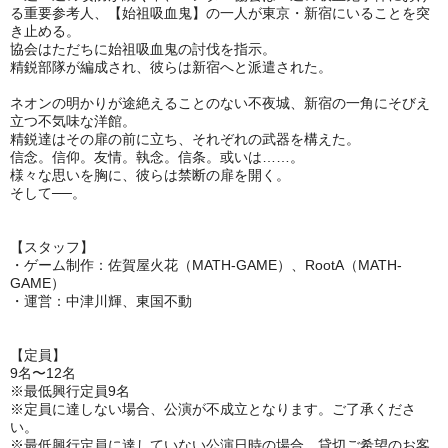
る重要参考人、【始祖吸血鬼】の一人が東京・新宿にいることを突
き止める。
協会はただちに始祖吸血鬼の討伐を指示。
精鋭部隊が編成され、彼らは新宿へと派遣された。
ネオンの明かりが途絶えることのない不夜城、新宿の一角にそびえ
立つ不気味な洋館。
精鋭達はその扉の前に立ち、それぞれの武器を構えた。
信念。信仰。友情。執念。信条。或いは……。
様々な思いを胸に、彼らは禁断の扉を開く。
そして──。
【スタッフ】
・ゲーム制作：佐賀屋火花（MATH-GAME）、RootA（MATH-
GAME）
・運営：中津川輝、東国不動
【定員】
9名〜12名
※最低興行定員9名
※定員に達しない場合、公演が不成立となります。ご了承くださ
い。
※最低興行定員に達していない公演日時の場合、貸切ご希望のお客