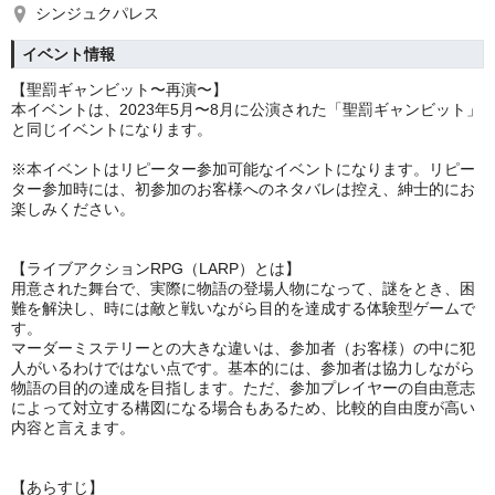
シンジュクパレス
イベント情報
【聖罰ギャンビット〜再演〜】
本イベントは、2023年5月〜8月に公演された「聖罰ギャンビット」
と同じイベントになります。
※本イベントはリピーター参加可能なイベントになります。リピー
ター参加時には、初参加のお客様へのネタバレは控え、紳士的にお
楽しみください。
【ライブアクションRPG（LARP）とは】
用意された舞台で、実際に物語の登場人物になって、謎をとき、困
難を解決し、時には敵と戦いながら目的を達成する体験型ゲームで
す。
マーダーミステリーとの大きな違いは、参加者（お客様）の中に犯
人がいるわけではない点です。基本的には、参加者は協力しながら
物語の目的の達成を目指します。ただ、参加プレイヤーの自由意志
によって対立する構図になる場合もあるため、比較的自由度が高い
内容と言えます。
【あらすじ】