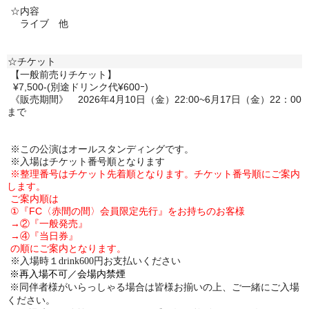
☆内容
ライブ 他
☆チケット
【一般前売りチケット】
¥7,500-(別途ドリンク代¥600ｰ)
《販売期間》
2026年4月10日（金）22:00~6月17日（金）22：00
まで
※この公演はオールスタンディングです。
※入場はチケット番号順となります
※整理番号はチケット先着順となります。チケット番号順にご案内
します。
ご案内順は
①『FC〈赤間の間〉会員限定先行』をお持ちのお客様
→②
『一般発売』
→④『当日券』
の順にご案内となります。
※入場時１
drink600
円お支払いください
※再入場不可／会場内禁煙
※同伴者様がいらっしゃる場合は皆様お揃いの上、ご一緒にご入場
ください。