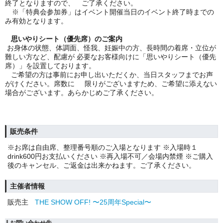
終了となりますので、 ご了承ください。
※「特典会参加券」はイベント開催当日のイベント終了時までの
み有効となります。
思いやりシート（優先席）のご案内
お身体の状態、体調面、怪我、妊娠中の方、長時間の着席・立位が
難しい方など、配慮が
必要なお客様向けに「思いやりシート（優先
席）」を設置しております。
ご希望の方は事前にお申し出いただくか、当日スタッフまでお声
がけください。席数に
限りがございますため、ご希望に添えない
場合がございます。あらかじめご了承ください。
販売条件
※お席は自由席、整理番号順のご入場となります ※入場時１
drink600円お支払いください ※再入場不可／会場内禁煙 ※ご購入
後のキャンセル、ご返金は出来かねます。ご了承ください。
主催者情報
販売主
THE SHOW OFF! 〜25周年Special〜