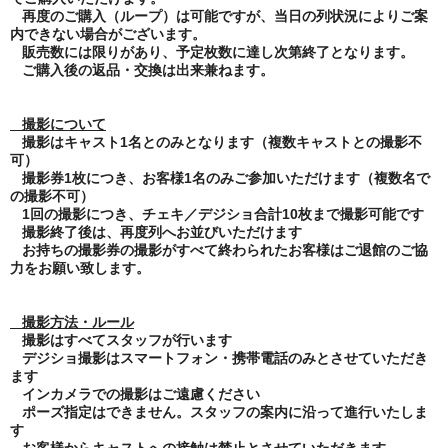
再度のご購入（ループ）は可能ですが、当日の列状況によりご案
内できない場合がございます。
販売数には限りがあり、予定枚数に達し次第終了となります。
ご購入後の返品・交換は出来兼ねます。
撮影について
撮影はキャスト
1
名とのみとなります（複数キャストとの撮影不
可）
撮影券
1
枚につき、お客様
1
名のみご参加いただけます（複数名で
の撮影不可）
1
回の撮影につき、チェキ／デジショ合計
10
枚まで撮影可能です
撮影終了後は、再度列へお並びいただけます
お持ちの撮影券の撮影がすべて終わられたお客様はご退館のご協
力をお願い致します。
撮影方法・ルール
撮影はすべてスタッフが行います
デジショ撮影はスマートフォン・携帯電話のみとさせていただき
ます
インカメラでの撮影はご遠慮ください
ポーズ指定はできません。スタッフの案内に沿って進行いたしま
す