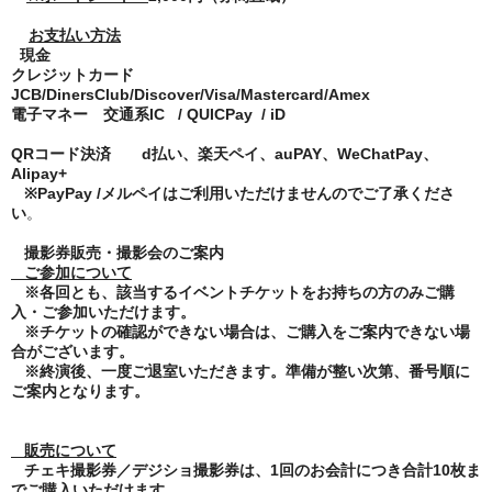
お支払い方法
現金
クレジットカード
JCB/DinersClub/Discover/Visa/Mastercard/Amex
電子マネー 交通系
IC / QUICPay / iD
QR
コード決済
d
払い、楽天ペイ、
auPAY
、
WeChatPay
、
Alipay+
※
PayPay /
メルペイはご利用いただけませんのでご了承くださ
い
。
撮影券販売・撮影会のご案内
ご参加について
※各回とも、該当するイベントチケットをお持ちの方のみご購
入・ご参加いただけます。
※チケットの確認ができない場合は、ご購入をご案内できない場
合がございます。
※終演後、一度ご退室いただきます。準備が整い次第、番号順に
ご案内となります。
販売について
チェキ撮影券／デジショ撮影券は、
1
回のお会計につき合計
10
枚ま
でご購入いただけます。