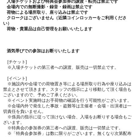
入場チケットおよび特典会参加券の譲渡・転売は禁止です
会場内での無断撮影・録音・録画は禁止です
荷物による場所取り、座り込みは禁止です
クロークはございません（近隣コインロッカーをご利用くださ
い）
荷物・貴重品は自己管理をお願いいたします
酒気帯びでの参加はお断りいたします
[
チケット
]
※入場チケットの第三者への譲渡、販売は一切禁止です。
[
イベント
]
※施設内や会場での荷物置き等による場所取り行為や座り込みは
禁止とさせて頂きます。スタッフの指示により移動して頂く場合も
ございますので、予めご了承ください。
※イベント実施時はお手荷物の確認を行う可能性がございます。
※会場内外で発生した事故・盗難等は主催者・会場・出演者は一
切責任を負いません。
※係員の指示に従って頂けない場合、入場をお断りする場合もご
ざいます。
※特典会の参加券の第三者への譲渡、販売は一切禁止です。
※「特典会参加券」は数に限りがございます。無くなり次第配布