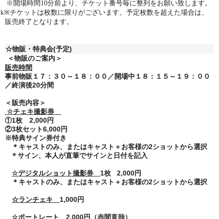
※
開場時間10分前より、チケット番号毎に整列をお願い致します。
k※チケットは枚数に限りがございます。予定枚数を超えた場合は、
販売終了となります。
☆物販・特典会(予定)
＜物販のご案内＞
販売時間
事前物販１７：３０～１８：００／開場中１８：１５～１９：００
／終演後
20
分間
＜販売内容＞
☆チェキ撮影券
①
1
枚
2,000
円
②
3
枚セット
6,000
円
※特典サイン券付き
＊キャストのみ、またはキャスト＋お客様の
2
ショットから選択
＊サイン、本人が直筆でサインと日付を記入
☆デジタルショット撮影券
1
枚
2,000
円
＊キャストのみ、またはキャスト＋お客様の
2
ショットから選択
☆ランチェキ
1,000
円
☆ポートレート
2,000
円（赤間直哉）