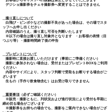
お客様からキャストへの接触は禁止とさせていただきます
デジショ撮影券をチェキ撮影券へ変更することはできません
撮り直しについて
白飛び・ピンボケなどの撮影不良があった場合は、その場でスタ
ッフへお申し出ください
内容確認のうえ、撮り直し可否を判断いたします
※以下の場合は撮り直し対象外となります
・お客様の表情（目
つぶり等）・撮影時間終了後の申告
プレゼントについて
撮影時に直接お渡しいただけます（事前にご準備ください）
撮影に参加されない場合は、受付またはプレゼント
BOX
をご利用
ください
内容やサイズにより、スタッフ判断で受取をお断りする場合がご
ざいます
生もの（手作り飲食物含む）はお受け取りできません
重要事項
（必ずご確認ください）
※販売・撮影ともに、列状況および進行状況により受付を早期に
締め切る場合がございます
※撮影券をお持ちの場合でも、撮影をご案内できない場合がござ