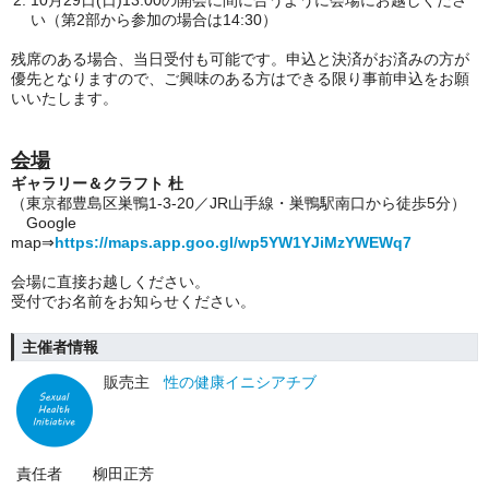
10月29日(日)13:00の開会に間に合うように会場にお越しくださ
い（第2部から参加の場合は14:30）
残席のある場合、当日受付も可能です。申込と決済がお済みの方が
優先となりますので、ご興味のある方はできる限り事前申込をお願
いいたします。
会場
ギャラリー＆クラフト 杜
（東京都豊島区巣鴨1-3-20／
JR山手線・巣鴨駅南口から徒歩5分）
Google
map⇒
https://maps.app.goo.gl/wp5YW1YJiMzYWEWq7
会場に直接お越しください。
受付でお名前をお知らせください。
主催者情報
販売主
性の健康イニシアチブ
責任者
柳田正芳