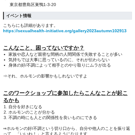
東京都豊島区巣鴨1-3-20
イベント情報
こちらにも詳細があります。
https://sexualhealth-initiative.org/gallery2023autumn102913
こんなこと、困ってないですか？
家族や恋人など親密な間柄の人間関係で失敗することが多い
気持ちでは大事に思っているのに、それが伝わらない
身体の好/不調によって相手とのやり取りにムラが出る
⇒
それ、ホルモンの影響かもしれないですよ
このワークショップに参加したらこんなことが起こ
るかも
自分を好きになる
ホルモンのことが分かる
不調の時にも人との関係性を良いものにできる
⇒
ホルモンの好/不調という切り口から、自分や他人のことを振り返
って、「いいね！」と言えるようになります