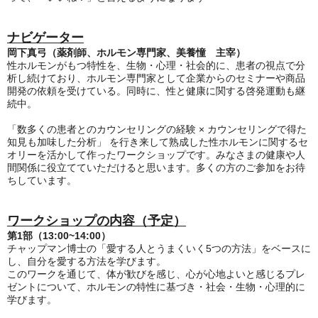
ナビゲーター
岡下真弓
（
薬剤師、
ホルモン専門家、
美養憧 主宰
）
性ホルモンがもつ特性を、生物・心理・社会的に、患者の視点で分
析し続けており、ホルモン専門家として企業からのセミナーや商品
開発の依頼を受けている。同時に、性と健康に関する啓発運動も継
続中。
「数多くの患者とのカウンセリングの経験 × カウンセリングで得た
知見も加味した分析」 を行き来して熟成した性ホルモンに関するセ
オリーを活かして作ったワークショップです。みなさまの健康や人
間関係に役立てていただけると思います。多くの方のご参加をお待
ちしています。
ワークショップの内容（予定）
第1部（13:00~14:00）
チャップマン博士の「愛する人とうまくいく5つの方法」をベースに
し、自分を愛する方法を学びます。
このワークを通じて、体が歓びを感じ、心が心地よいと感じるプレ
ゼントについて、ホルモンの特性に基づき・社会・生物・心理的に
学びます。