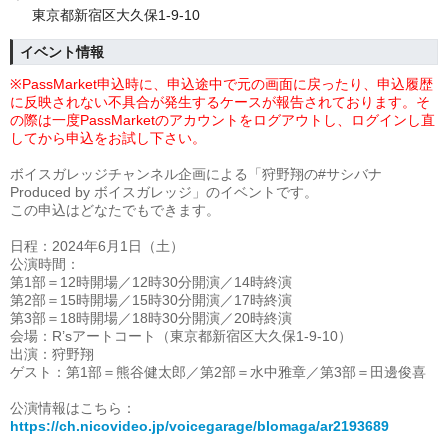
東京都新宿区大久保1-9-10
イベント情報
※PassMarket申込時に、申込途中で元の画面に戻ったり、申込履歴
に反映されない不具合が発生するケースが報告されております。そ
の際は一度
PassMarketのアカウントをログアウトし、ログインし直
してから申込をお試し下さい。
ボイスガレッジチャンネル企画による「狩野翔の#サシバナ
Produced by ボイスガレッジ」の
イベント
です。
この申込はどなたでもできます。
日程：2024年6月1日（土）
公演時間：
第1部＝12時開場／12時30分開演／14時終演
第2部＝15時開場／15時30分開演／17時終演
第3部＝18時開場／18時30分開演／20時終演
会場：R’sアートコート（東京都新宿区大久保1-9-10）
出演：狩野翔
ゲスト：第1部＝熊谷健太郎／第2部＝水中雅章／第3部＝田邊俊喜
公演情報はこちら：
https://ch.nicovideo.jp/voicegarage/blomaga/ar2193689