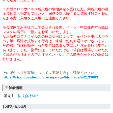
月で処分いたします。
※
新型コロナウイルス感染症の陽性判定を受けた方、同感染症の濃
厚接触者の判定を受けた方、同感染症の陽性又は濃厚接触者の疑い
がある方は入場をご来場はご遠慮ください。
※会場内でお客様同士で会話される際、イベント中に発声する際は
マスクの着用にご協力をお願いいたします。
なお新型コロナウイルスの感染状況によって、イベント中は大声を
出す等、飛沫が拡散する行為はご遠慮いただく場合がございます。
その際、当該行動を行った場合はスタッフにより注意を行う場合が
あります。また、指示に従っていただけない場合は退場していただ
く場合がありますのでご注意ください。この際チケット代の返金は
行いません。
そのほかの注意事項については下記を必ずご確認ください
https://ch.nicovideo.jp/voicegarage/blomaga/ar2193689
主催者情報
販売主
株式会社MFS
お問い合わせ先