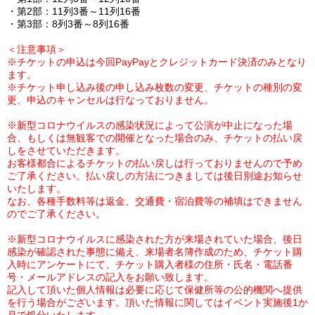
・第2部：11列3番～11列16番
・第3部：8列3番～8列16番
＜注意事項＞
※チケットの申込は今回PayPayとクレジットカード決済のみとなり
ます。
※チケット申し込み後の申し込み枚数の変更、チケットの種別の変
更、申込のキャンセルは行なっておりません。
※新型コロナウイルスの感染状況によって
公演が中止になった場
合、もしくは無観客での開催となった場合のみ、チケットの払い戻
しをさせていただきます。
お客様都合によるチケットの払い戻しは行っておりませんので予め
ご了承ください。払い戻しの方法につきましては後日別途お知らせ
いたします。
なお、各種手数料等は返金、交通費・宿泊費等の補填はできません
のでご了承ください。
※新型コロナウイルスに感染された方が来場されていた場合、後日
感染が確認された事態に備え、来場者名簿作成のため、
チケット購
入時に
アンケートにて、
チケット購入者様の
住所・氏名・電話番
号・メールアドレスの記入をお願い致します。
記入して頂いた個人情報は必要に応じて保健所等の公的機関へ提供
を行う場合がございます。頂いた情報に関してはイベント実施後1か