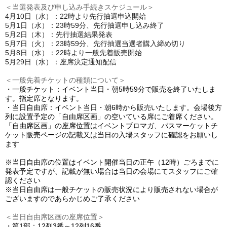
＜当選発表及び申し込み手続きスケジュール＞
4月10日（水）：22時より先行抽選申込開始
5月1日（水）：23時59分、先行抽選申し込み終了
5月2日（木）：先行抽選結果発表
5月7日（火）：23時59分、先行抽選当選者購入締め切り
5月8日（水）：22時より一般先着販売開始
5月29日（水）：座席決定通知配信
＜一般先着チケットの種類について＞
・一般チケット：イベント当日・朝5時59分で販売を終了いたしま
す。指定席となります。
・当日自由席：イベント当日・朝6時から販売いたします。会場後方
列に設置予定の「自由席区画」の空いている席にご着席ください。
「自由席区画」の
座席位置はイベントブロマガ、パスマーケットチ
ケット販売ページの記載又は当日の入場スタッフに確認をお願いし
ます
※当日自由席の位置はイベント開催当日の正午（12時）ごろまでに
発表予定ですが、記載が無い場合は当日の会場にてスタッフにご確
認ください
※当日自由席は一般チケットの販売状況により販売されない場合が
ございますのであらかじめご了承ください
＜当日自由席区画の座席位置＞
・第1部：12列3番～12列16番