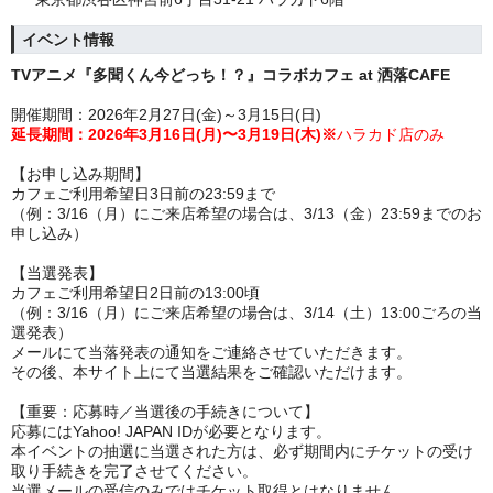
イベント情報
TVアニメ『多聞くん今どっち！？』コラボカフェ at 洒落CAFE
開催期間：2026年2月27日(金)～3月15日(日)
延長期間：
2026年
3月16日(月)〜3月19日(木)
※
ハラカド店のみ
【お申し込み期間】
カフェご利用希望日3日前の23:59まで
（例：3/16（月）にご来店希望の場合は、3/13（金）23:59までのお
申し込み）
【当選発表】
カフェご利用希望日2日前の13:00頃
（例：3/16（月）にご来店希望の場合は、3/14（土）13:00ごろの当
選発表）
メールにて当落発表の通知をご連絡させていただきます。
その後、本サイト上にて当選結果をご確認いただけます。
【重要：応募時／当選後の手続きについて】
応募にはYahoo! JAPAN IDが必要となります。
本イベントの抽選に当選された方は、必ず期間内にチケットの受け
取り手続きを完了させてください。
当選メールの受信のみではチケット取得とはなりません。