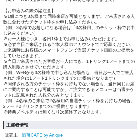
【お申込みの際の諸注意】
※1組につき3名様まで同時来店が可能となります。ご来店される人
数に合わせたチケット枠をお申し込みください。
（例：3名様でお越しになる場合は「3名様用」のチケット枠でお申
し込みください）
※お一人様につき、各日1枠までお申し込みいただけます。
※必ず当日ご来店されるご本人様のアカウントでご応募ください。
ご来店時にお客様のスマートフォンで当選チケット画面のご提示を
していただきます。
※当日ご来店されたお客様お一人につき、1ドリンク1フードまでの
購入制限とさせていただきます。
（例：WEBから3名様枠で申し込んだ場合も、当日お一人でご来店
された場合は1フード1ドリンクまでのご提供となります）
※同伴される方のチケット枠をお持ちでない場合も、当日同じお席
にご案内することは可能ですが、ご注文できるメニューは当選チケ
ットに記載された人数分のみとなります。
（例：4名様のご来店で2名様用の当選チケット枠をお持ちの場合、
2フード2ドリンクまでのご提供となります）
※特典ノベルティは無くなり次第終了となります。
主催者情報
販売主
洒落CAFE by Anique