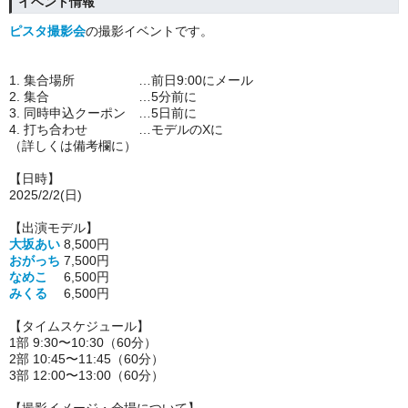
イベント情報
ピスタ撮影会
の撮影イベントです。
1. 集合場所 …前日9:00にメール
2. 集合 …5分前に
3. 同時申込クーポン …5日前に
4. 打ち合わせ …モデルのXに
（詳しくは備考欄に）
【日時】
2025/2/2(日)
【出演モデル】
大坂あい
8,500円
おがっち
7,500円
なめこ
6,500円
みくる
6,500
円
【タイムスケジュール】
1部 9:30〜10:30（60分）
2部 10:45〜11:45（60分）
3部 12:00〜13:00（60分）