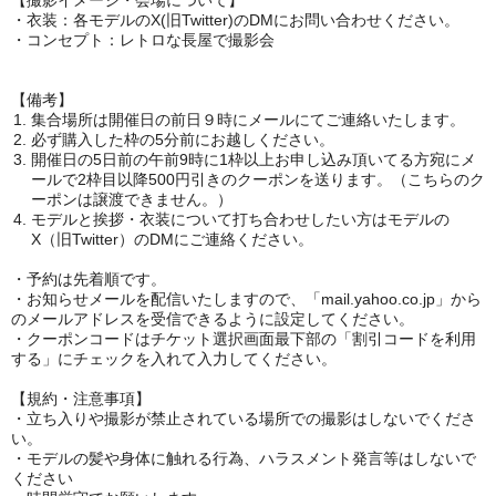
【撮影イメージ・会場について】
・衣装：各モデルのX(旧Twitter)のDMにお問い合わせください。
・コンセプト：
レトロな長屋で撮影会
【備考】
集合場所は開催日の前日９時にメールにてご連絡いたします。
必ず購入した枠の5分前にお越しください。
開催日の5日前の午前9時に1枠以上お申し込み頂いてる方宛にメ
ールで2枠目以降500円引きのクーポンを送ります。（こちらのク
ーポンは譲渡できません。）
モデルと挨拶・衣装について打ち合わせしたい方はモデルの
X（旧Twitter）のDMにご連絡ください。
・予約は先着順です。
・お知らせメールを配信いたしますので、「mail.yahoo.co.jp」から
のメールアドレスを受信できるように設定してください。
・クーポンコードはチケット選択画面最下部の「割引コードを利用
する」にチェックを入れて入力してください。
【規約・注意事項】
・立ち入りや撮影が禁止されている場所での撮影はしないでくださ
い。
・モデルの髪や身体に触れる行為、ハラスメント発言等はしないで
ください