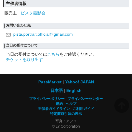
主催者情報
販売主
ピスタ撮影会
お問い合わせ先
pista.portrait.official@gmail.com
当日の受付について
当日の受付については
こちら
をご確認ください。
チケットを取り出す
PassMarket
Yahoo! JAPAN
日本語
English
プライバシーポリシー
プライバシーセンター
規約
ヘルプ
主催者ガイドライン
ご利用ガイド
特定商取引法の表示
写真：アフロ
© LY Corporation