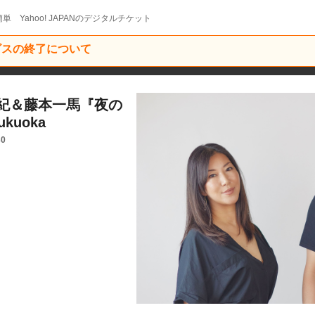
単 Yahoo! JAPANのデジタルチケット
ービスの終了について
紀＆藤本一馬『夜の
Fukuoka
30