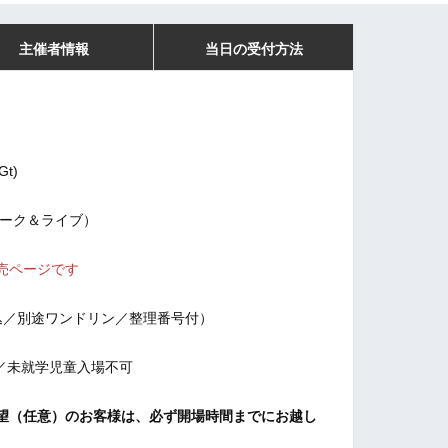
主催者情報
当日の受付方法
t)
00（トーク＆ライブ）
売ページです
税込／別途ワンドリン／整理番号付）
／未就学児童入場不可
望（任意）のお客様は、必ず開場時間までにお越し