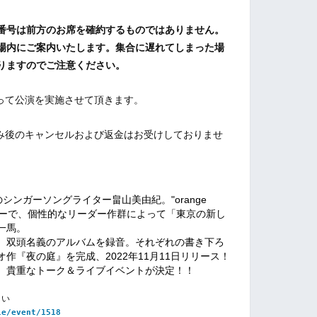
番号は前方のお席を確約するものではありません。
場内にご案内いたします。集合に遅れてしまった場
りますのでご注意ください。
って公演を実施させて頂きます。
込み後のキャンセルおよび返金はお受けしておりませ
一無二のシンガーソングライター畠山美由紀。"orange
ーザーで、個性的なリーダー作群によって「東京の新し
一馬。
、双頭名義のアルバムを録音。それぞれの書き下ろ
作『夜の庭』を完成、2022年11月11日リリース！
、貴重なトーク＆ライブイベントが決定！！
さい
le/event/1518