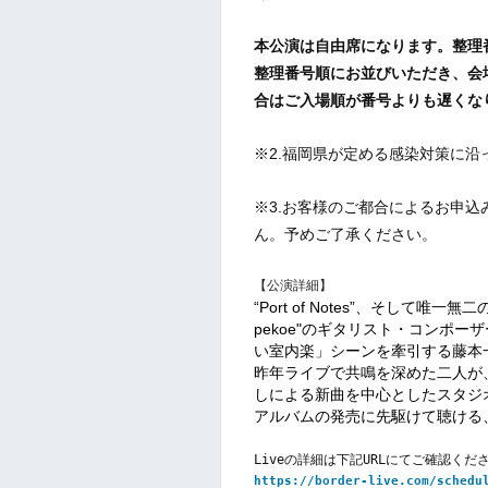
本公演は自由席になります。整理
整理番号順にお並びいただき、会
合はご入場順が番号よりも遅くな
※2.
福岡県が定める感染対策に沿
※3.お客様のご都合によるお申
ん。予めご了承ください。
【公演詳細】
“Port of Notes”、そして唯
pekoe"のギタリスト・コンポ
い室内楽」シーンを牽引する藤本
昨年ライブで共鳴を深めた二人が
しによる新曲を中心としたスタジオ
アルバムの発売に先駆けて聴ける
Liveの詳細は下記URLにてご確認くだ
https://border-live.com/schedu