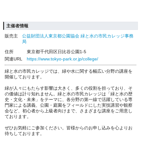
主催者情報
販売主
公益財団法人東京都公園協会 緑と水の市民カレッジ事務
局
住所
東京都千代田区日比谷公園1-5
関連URL
https://www.tokyo-park.or.jp/college/
緑と水の市民カレッジでは、緑や水に関する幅広い分野の講座を
開催しております。
緑が人々にもたらす影響は大きく、多くの役割を担っており、そ
の価値は計り知れません。緑と水の市民カレッジは「緑と水の歴
史・文化・未来」をテーマに、各分野の第一線で活躍している専
門家による講義、公園・庭園をフィールドにした実技講習や観察
会など、初心者から上級者向けまで、さまざまな講座をご用意し
ております。
ぜひお気軽にご参加ください。皆様からのお申し込みを心よりお
待ちしております。