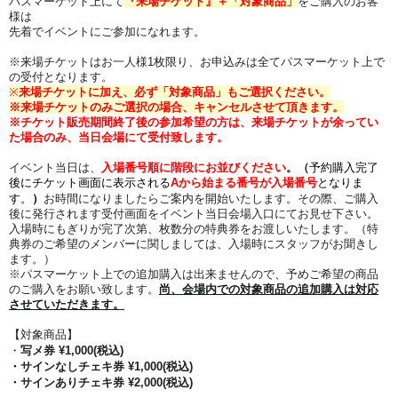
パスマーケット上にて
『来場チケット』＋「対象商品」
をご購入のお客
様は
先着でイベントにご参加になれます。
※来場チケットはお一人様1枚限り、お申込みは全てパスマーケット上で
の受付となります。
※
来場チケットに加え、必ず「対象商品」もご選択ください。
※来場チケットのみご選択の場合、キャンセルさせて頂きます。
※チケット販売期間終了後の参加希望の方は、来場チケットが余ってい
た場合のみ、当日会場にて受付致します。
イベント当日は、
入場番号順に階段にお並びください
。
（
予約購入完了
後にチケット画面に表示される
Aから始まる番号が入場番号
となりま
す。
）
お時間になりましたらご案内を開始いたします。その際、
ご購入
後に発行されます受付画面をイベント当日会場入口にてお見せ下さい。
入場時にもぎりが完了次第、枚数分の特典券をお渡しいたします。（特
典券のご希望のメンバーに関しましては、入場時にスタッフがお聞きし
ます。）
※パスマーケット上での追加購入は出来ませんので、予めご希望の商品
のご購入をお願い致します。
尚、会場内での対象商品の追加購入は対応
させていただきます。
【対象商品】
・
写メ
券 ¥1,000(税込)
・サインなしチェキ券
¥1,000(税込)
・サインありチェキ券
¥2,000(税込)