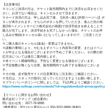
【注意事項】
※コンビニ決済の方は、チケット販売期間内までに決済をお済ませくだ
さい。お済でない場合は、キャンセルさせて頂きます。
※カード決済の方は、
申し込み完了後、【決済へ進む(外部ページへ)】ボ
タンが表示されます。
そちらのボタンを押していただき、進んだ先の画
面(SBペイメントサービス株式会社の画面)で決済手続きを終えることで
購入が完了します。
決済手続きを完了しなかった場合、チケットのお申
し込みが無効(キャンセル扱い)となってしまいますので、ご注意くださ
い。
※ご購入後のキャンセル(返金)・変更はできません。
※諸般の事情により、やむをえずイベント内容等の変更、またはイベン
トが中止となる場合がございますので予めご了承ください。その際の対
応方法については後日ご案内致します。
※本イベント開催時間は、予告なく変更となる場合がございます。
※予定枚数が無くなり次第、販売期間内でも終了する場合がございま
す。
※その他、必ず販売サイトの注意事項をご注文前にご確認ください。
※当日は、スタッフの指示に従っていただけますようお願い致します。
※プライバシーポリシーに関しましては、下記URLよりご確認ください。
https://www.sofmap.com/contents/?id=regulation&sid=privacypolicy
【イベントに関するお問い合わせ】
株式会社ソフマップ（総合案内）
問い合わせ先： 0077-78-9888
(携帯電話・IP/ひかり電話からは 050-3032-9888 (有料))