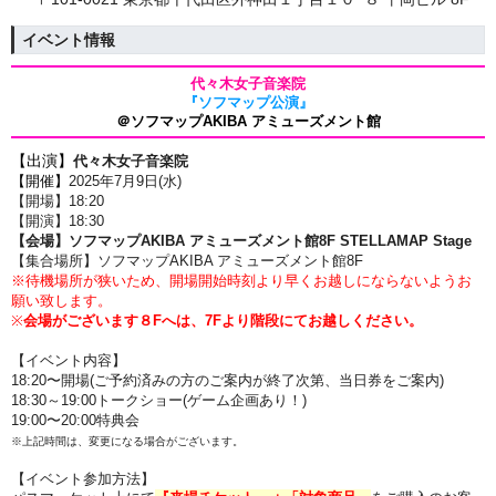
イベント情報
代々木女子音楽院
『ソフマップ公演』
＠ソフマップAKIBA アミューズメント館
【出演】
代々木女子音楽院
【開催】
2025年7
月9
日(水)
【開場】18:20
【開演】18:30
【会場】ソフマップAKIBA アミューズメント館8F
STELLAMAP Stage
【集合場所】
ソフマップAKIBA アミューズメント館8F
※待機場所が狭いため、開場開始時刻より早くお越しにならないようお
願い致します。
※
会場がございます８Fへは、7Fより階段にてお越しください。
【イベント内容】
18
:20
〜
開場(ご予約済みの方のご案内が終了次第、当日券をご案内)
18:3
0～19:00トークショー(ゲーム企画あり！)
19:00
〜20:00特典会
※上記時間は、変更になる場合がございます。
【イベント参加方法】