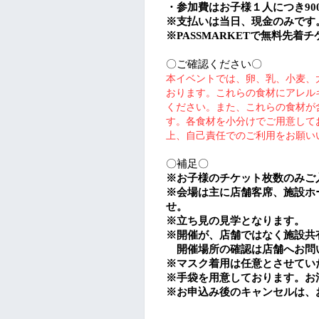
・参加費は
お子様１人
につき9
0
※
支払いは当日、現金のみです
※PASSMARKET
で無料先着チ
〇ご確認ください〇
本イベントでは、卵、乳、小麦、
おります。これらの食材にアレル
ください。
また、これらの食材が
す。各食材を小分けでご用意して
上、自己責任でのご利用をお願い
〇補足〇
※
お子様のチケット枚数のみご
※
会場は主に店舗客席、施設ホ
せ。
※
立ち見の見学となります。
※開催が、店舗ではなく施設共
開催場所の確認は店舗へお問
※
マスク着用は任意とさせてい
※手袋を用意しております。お
※
お申込み後のキャンセルは、