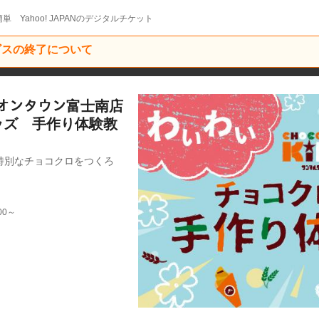
単 Yahoo! JAPANのデジタルチケット
ービスの終了について
ｪ_イオンタウン富士南店
ッズ 手作り体験教
特別なチョコクロをつくろ
00～