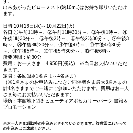
す。
出来あがったピローミスト(約10mL)はお持ち帰りいただけ
ます。
日時:10月16日(水)～10月22日(火)
各日 ①午前11時～、②午前11時30分～、③午後1時～、④
午後1時30分～、⑤午後2時～、⑥午後2時30分～、⑦午後3
時～、⑧午後3時30分～、⑨午後4時～、⑩午後4時30分
～、⑪午後5時～、⑫午後5時30分～、⑬午後6時～
所要時間：約30分
費用：お一人さま 4,950円(税込) ※当日お支払いいただ
きます。
定員：各回1組(1名さま～4名さま)
（※1名さまのお申込みにつきご同伴者さま最大3名さまの
計4名さままでご一緒にご参加いただけます。費用はお一人
さま毎にお支払いいただきます）
場所：本館地下2階 ビューティアポセカリー/パーク 書籍＆
プロモーション
※お一人さま1回1枠の申込みとさせていただきます。複数回にわたって
の申込みはご遠慮ください。