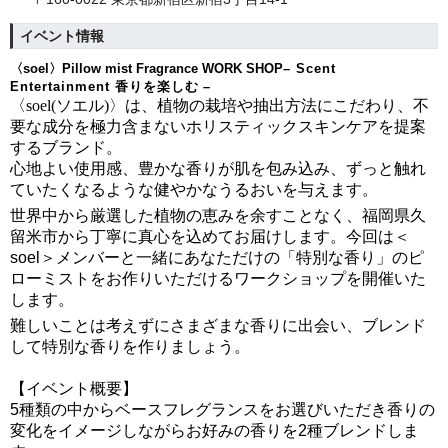
イベント情報
〈soel〉Pillow mist
Fragrance WORK SHOP
– Scent
Entertainment 香りを楽しむ –
〈soel(ソエル)〉
は、植物の栽培や抽出方法にこだわり、不
要な成分を極力含まないホリスティックスキンケアを提案
するブランド。
心地よい使用感、豊かな香りが肌を包み込み、ずっと触れ
ていたくなるような健やかなうるおいを与えます。
世界中から厳選した植物の恵みを余すことなく、福岡県久
留米市から丁寧に真心を込めてお届けします。今回は＜
soel＞メンバーと一緒にあなただけの「特別な香り」のピ
ローミストをお作りいただけるワークショップを開催いた
します。
難しいことは考えずにさまざまな香りに出会い、
ブレンド
して特別な香りを作りましょう。
【イベント概要】
5種類の中から
ベースフレグランスをお選びいただき香りの
変化をイメージしながらお好みの香りを2種
ブレンドしま