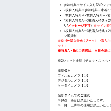
参加特典⇒サイン入りDVDジャ
2枚購入特典⇒参加特典＋水着2
3枚購入特典⇒2枚購入特典＋2
4枚購入特典A⇒3枚購入特典＋
り/
）
メッセージ不可
※サイン時
4枚購入特典B⇒3枚購入特典＋
ン選択制
※例:4枚購入特典を2セットご購入
ット）
※特典A・Bのご選択は、当日会場
※2ショット撮影（チェキ・スマホ
撮影機器
フィルムカメラ【〇】
デジタルカメラ【〇】
ケータイカメラ【〇】
撮影タイムでのご注意
※録画・録音は禁止いたします。
※一脚・三脚等の使用は禁止いたし