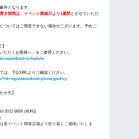
象外となります。
置き期間は、イベント開催日より1週間
とさせていただ
についてはご用意できない場合がございます。
予めご
て】
場いただくお客様へ」をご参照ください。
id=event&sid=schedule
ては、下記URLよりご確認ください。
/?id=regulation&sid=privacypolicy
わせ先】
032-9888 (有料))
休）
は各イベント開催店舗より折り返しご連絡いたしま