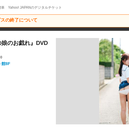
単 Yahoo! JAPANのデジタルチケット
ービスの終了について
『あの娘のお戯れ』DVD
00
ト館8F