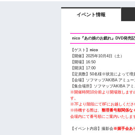
イベント情報
nico『あの娘のお戯れ』DVD
発売
【ゲスト】
nico
【開催】2025年10月4日（土
）
【開場】16:50
【開演】17
:00
【定員数】50名様※状況によって増
【会場】ソフマップAKIBA アミュー
【集合場所】ソフマップAKIBA ア
※開催時間10分前より開場致しま
す。
※7Fより階段にて8Fにお越しくださ
※待機する際は、
整理番号順関係な
会場内にて番号順にご案内いたしま
【イベント内容】撮影会
※握手会あ