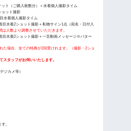
ケット（ご購入枚数分）＋水着個人撮影タイム
ショット撮影
着目水着個人撮影タイム
2着目水着2ショット撮影＋私物サイン1点（宛名・日付入
間は人数より調整させていただきます。
2着目水着2ショット撮影＋一言動画メッセージ※パター
された場合、全ての特典が2回受けれます。（撮影・2ショ
にてスタッフがお伺いいたします。
・デジカメ等）
ます。