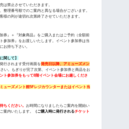
売は禁止させていただきます。
、整理番号順でのご案内と異なる場合がございます。
客様の列が途切れ次第終了させていただきます。
加券』＋『対象商品』をご購入またはご予約（全額前
ト参加券』をお渡しいたします。イベント参加券は当
にお持ち下さい。
に関して】
発行されます受付画面を
発売日以降、アミューズメン
下さい。もぎりが完了次第、イベント参加券と商品をお
ント参加券をもって8階イベント会場にお越しくださ
ミューズメント館5Fレジカウンターまたは
イベント当
待ちください
。
お時間になりましたらご案内を開始い
ご案内いたします。
（
ご購入時に発行される
チケット