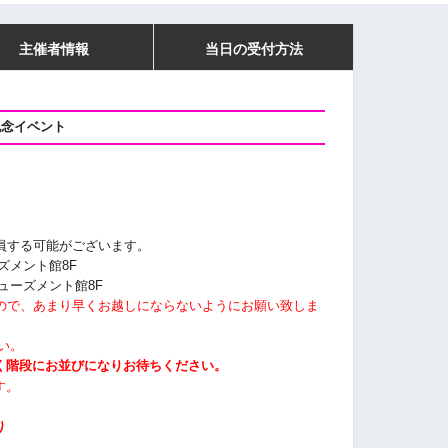
主催者情報
当日の受付方法
記念イベント
員する可能がございます。
ズメント館8F
ミューズメント館8F
すので、あまり早くお越しにならないようにお願い致しま
い。
く階段にお並びになりお待ちください。
す。
り