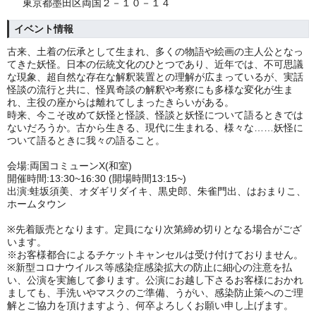
東京都墨田区両国２－１０－１４
イベント情報
古来、土着の伝承として生まれ、多くの物語や絵画の主人公となっ
てきた妖怪。日本の伝統文化のひとつであり、近年では、不可思議
な現象、超自然な存在な解釈装置との理解が広まっているが、実話
怪談の流行と共に、怪異奇談の解釈や考察にも多様な変化が生ま
れ、主役の座からは離れてしまったきらいがある。
時来、今こそ改めて妖怪と怪談、怪談と妖怪について語るときでは
ないだろうか。古から生きる、現代に生まれる、様々な……妖怪に
ついて語るときに我々の語ること。
会場:両国コミューンX(和室)
開催時間:13:30~16:30 (開場時間13:15~)
出演:蛙坂須美、オダギリダイキ、黒史郎、朱雀門出、はおまりこ、
ホームタウン
※先着販売となります。定員になり次第締め切りとなる場合がござ
います。
※お客様都合によるチケットキャンセルは受け付けておりません。
※新型コロナウイルス等感染症感染拡大の防止に細心の注意を払
い、公演を実施して参ります。公演にお越し下さるお客様におかれ
ましても、手洗いやマスクのご準備、うがい、感染防止策へのご理
解とご協力を頂けますよう、何卒よろしくお願い申し上げます。