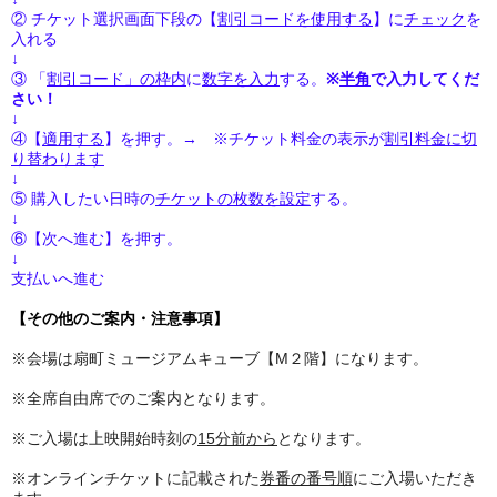
② チケット選択画面下段の【
割引コードを使用する
】に
チェック
を
入れる
↓
③ 「
割引コード」の枠内
に
数字を入力
する。
※
半角
で入力してくだ
さい！
↓
④【
適用する
】を押す。→ ※チケット料金の表示が
割引料金に切
り替わります
↓
⑤ 購入したい日時の
チケットの枚数を設定
する。
↓
⑥【次へ進む】を押す。
↓
支払いへ進む
【その他のご案内・注意事項】
※会場は扇町ミュージアムキューブ【M２階】になります。
※全席自由席でのご案内となります。
※ご入場は上映開始時刻の
15分前から
となります。
※オンラインチケットに記載された
券番の番号順
にご入場いただき