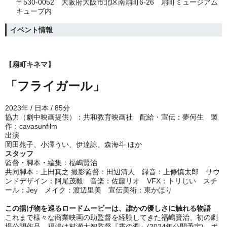
〒530-0052 大阪府大阪市北区南扇町6-26 扇町ミュージアム
キューブ内
イベント情報
【扇町キネマ】
「フライガール」
2023年 / 日本 / 85分
協⼒（劇中映画提供）：共和教育映画社 配給・宣伝：夢何生 製
作：cavasunfilm
出演
岡⽥苑⼦、⼩澤うい、伊達諒、森海⽃ ほか
スタッフ
監督・脚本・編集：福嶋賢治
共同脚本：上⽥真之 撮影監督：⽥辺清⼈ 録⾳：上條慎太郎 サウ
ンドデザイン：阿尾茂毅 ⾳楽：佐藤リオ VFX：トリじい スチ
ール：Jey メイク：渡辺⾥美 宣伝美術：東かほり
この揚げ物を巡るロードムービーは、誰かの優しさに触れる物語
これまで様々な商業映画の助監督を経験してきた福嶋賢治、初の劇
場公開作品。福嶋は村瀬大智監督『霧の淵』(2024年公開予定)、ポ