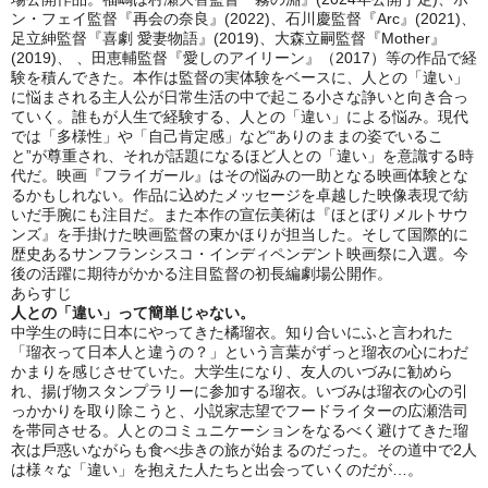
ン・フェイ監督『再会の奈良』(2022)、石川慶監督『Arc』(2021)、
足立紳監督『喜劇 愛妻物語』(2019)、大森立嗣監督『Mother』
(2019)、 、⽥恵輔監督『愛しのアイリーン』（2017）等の作品で経
験を積んできた。本作は監督の実体験をベースに、⼈との「違い」
に悩まされる主⼈公が日常生活の中で起こる小さな諍いと向き合っ
ていく。誰もが人生で経験する、人との「違い」による悩み。現代
では「多様性」や「自己肯定感」など“ありのままの姿でいるこ
と”が尊重され、それが話題になるほど人との「違い」を意識する時
代だ。映画『フライガール』はその悩みの一助となる映画体験とな
るかもしれない。作品に込めたメッセージを卓越した映像表現で紡
いだ手腕にも注目だ。また本作の宣伝美術は『ほとぼりメルトサウ
ンズ』を手掛けた映画監督の東かほりが担当した。そして国際的に
歴史あるサンフランシスコ・インディペンデント映画祭に入選。今
後の活躍に期待がかかる注目監督の初長編劇場公開作。
あらすじ
人との「違い」って簡単じゃない。
中学⽣の時に⽇本にやってきた橘瑠⾐。知り合いにふと⾔われた
「瑠⾐って⽇本⼈と違うの？」という⾔葉がずっと瑠⾐の⼼にわだ
かまりを感じさせていた。⼤学⽣になり、友⼈のいづみに勧めら
れ、揚げ物スタンプラリーに参加する瑠⾐。いづみは瑠⾐の⼼の引
っかかりを取り除こうと、⼩説家志望でフードライターの広瀬浩司
を帯同させる。⼈とのコミュニケーションをなるべく避けてきた瑠
⾐は⼾惑いながらも食べ歩きの旅が始まるのだった。その道中で2人
は様々な「違い」を抱えた⼈たちと出会っていくのだが…。