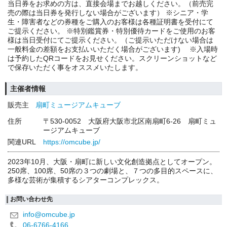
当日券をお求めの方は、直接会場までお越しください。（前売完
売の際は当日券を発行しない場合がございます） ※シニア・学
生・障害者などの券種をご購入のお客様は各種証明書を受付にて
ご提示ください。 ※特別鑑賞券・特別優待カードをご使用のお客
様は当日受付にてご提示ください。（ご提示いただけない場合は
一般料金の差額をお支払いいただく場合がございます) ※入場時
は予約したQRコードをお見せください。スクリーンショットなど
で保存いただく事をオススメいたします。
主催者情報
販売主
扇町ミュージアムキューブ
住所
〒530-0052 大阪府大阪市北区南扇町6-26 扇町ミュ
ージアムキューブ
関連URL
https://omcube.jp/
2023年10月、大阪・扇町に新しい文化創造拠点としてオープン。
250席、100席、50席の３つの劇場と、７つの多目的スペースに、
多様な芸術が集積するシアターコンプレックス。
お問い合わせ先
info@omcube.jp
06-6766-4166