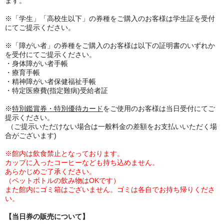
ます。
※「学生」「高校生以下」の券種をご購入のお客様は学生証を受付
にてご提示ください。
※「
障がい者」
の券種をご購入のお客様は以下の証明書のいずれか
を受付にてご提示ください。
・身体障がい者手帳
・療育手帳
・精神障がい者保健福祉手帳
・特定医療費(指定難病)受給者証
※
特別鑑賞券・特別優待カード
をご使用のお客様は当日受付にてご
提示ください。
（ご提示いただけない場合は一般料金の差額をお支払いいただく場
合がございます)
※館内は飲食禁止となっております。
カップに入ったコーヒーなども持ち込めません。
あらかじめご了承ください。
（ペットボトルの飲み物はOKです）
また館内にゴミ箱はございません。ゴミは各自でお持ち帰りくださ
い。
【当日券の販売について】