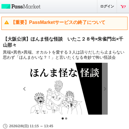
ログイン
【重要】PassMarketサービスの終了について
【大阪公演】ほんま怪な怪談 いたこ２８号×朱雀門出×千
山那々
異端×異色×異端。オカルトを愛する３人は語りだしたら止まらない
思わず「ほんまかいな？！」と言いたくなる奇妙で怖い怪談会
2026/2/8(日) 11:15 ～ 13:45