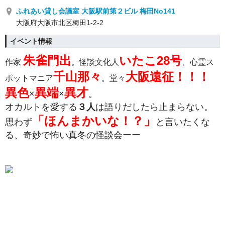
ふれあい貸し会議室 大阪駅前第２ビル 梅田No141
大阪府大阪市北区梅田1-2-2
イベント情報
朱雀門出
いたこ28号
作家
。
怪談文化人
、
心霊ス
千山那々
大阪遠征！！！
ポットマニア
。堂々
異色
異端
異才
×
×
。
オカルトを愛する
３人
は語りだしたら止まらない。
「ほんまかいな！？」
思わず
と言いたくな
る、
奇妙で怖い真冬の怪談会ーー