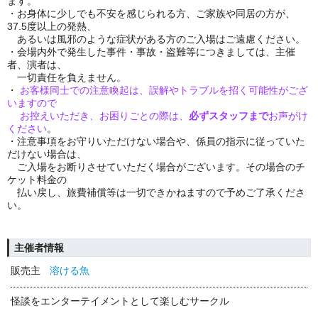
ます。
・お身体に少しでも不安を感じられる方、ご家族や同居の方が、
37.5度以上の発熱
、
あるいは風邪のような症状がある方のご入場はご遠慮ください。
・会場内外で発生した事件・事故・盗難等につきましては、主催
者、演者は、
一切責任を負えません。
・
お客様同士での注意喚起は、誤解やトラブルを招く可能性がござ
いますので
お控えいただき、お困りごとの際は、
必ず
スタッフまで
お声がけ
ください
。
・注意事項をお守りいただけない場合や、係員の指示に従っていた
だけない場合は、
ご入場をお断りさせていただく場合がございます。
その場合のチ
ケット料金の
払い戻し、旅費補償等は一切できかねますので予めご了承くださ
い。
主催者情報
販売主
溶ける魚
怪談をエンターテイメントとして楽しむサークル