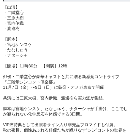
【出演】
・二階堂心
・三原大樹
・宮内伊織
・渡邊樹
【脚本】
・宮地ケンスケ
・たなしゅう
・ナターシャ
【開場】11時30分 【開演】12時
俳優・二階堂心が豪華キャストと共に贈る新感覚コントライブ
『二階堂シンコント倶楽部』
11月7日（金）〜9日（日）に荻窪・オメガ東京で開催！
共演には三原大樹、宮内伊織、渡邊樹ら実力派が集結。
脚本は宮地ケンスケ、たなしゅう、ナターシャが手掛け、
ここでし
か観られない化学反応を体感できる3日間。
VIP席特典として出演者サイン入り非売品ブロマイドも付属。
秋の夜長、個性あふれる俳優たちが織りなす“シン”コントの世界を