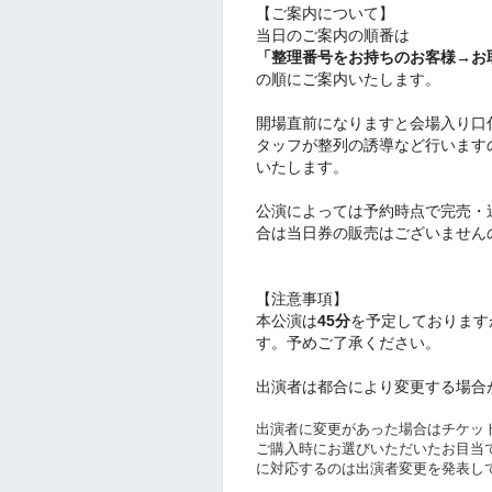
【ご案内について】
︎当日のご案内の順番は
「整理番号をお持ちのお客様→お
の順にご案内いたします。
︎開場直前になりますと会場入り
タッフが整列の誘導など行います
いたします。
︎公演によっては予約時点で完売
合は当日券の販売はございません
【注意事項】
︎本公演は
45分
を予定しております
す。予めご了承ください。
︎出演者は都合により変更する場
︎出演者に変更があった場合はチケ
ご購入時にお選びいただいたお目当
に対応するのは出演者変更を発表し