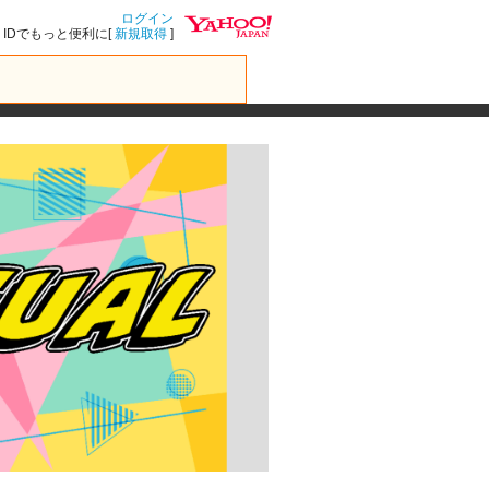
ログイン
IDでもっと便利に[
新規取得
]