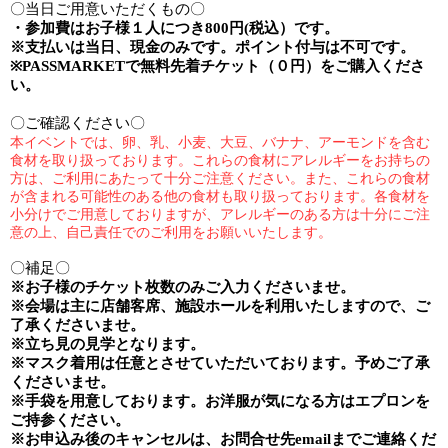
〇当日ご用意いただくもの〇
・参加費は
お子様１人
につき
800
円
(
税込）です。
※
支払いは当日、現金のみです。ポイント付与は不可です。
※PASSMARKET
で無料先着チケット（０円）をご購入くださ
い。
〇ご確認ください〇
本イベントでは、卵、乳、小麦、大豆、バナナ、アーモンドを含む
食材を取り扱っております。これらの食材にアレルギーをお持ちの
方は、ご利用にあたって十分ご注意ください。
また、これらの食材
が含まれる可能性のある他の食材も取り扱っております。各食材を
小分けでご用意しておりますが、アレルギーのある方は十分にご注
意の上、自己責任でのご利用をお願いいたします。
〇補足〇
※
お子様のチケット枚数のみご入力くださいませ。
※
会場は主に店舗客席、施設ホールを利用いたしますので、ご
了承くださいませ。
※
立ち見の見学となります。
※
マスク着用は任意とさせていただいております。予めご了承
くださいませ。
※手袋を用意しております。お洋服が気になる方はエプロンを
ご持参ください。
※
お申込み後のキャンセルは、お問合せ先
email
までご連絡くだ