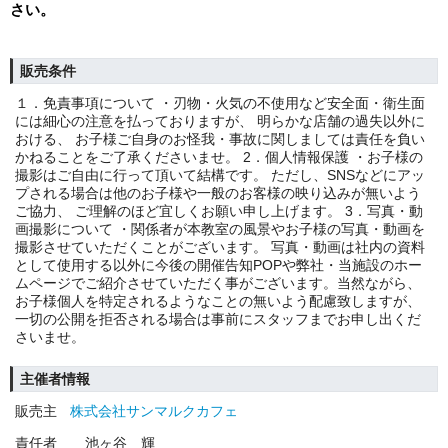
さい。
販売条件
１．免責事項について ・刃物・火気の不使用など安全面・衛生面
には細心の注意を払っておりますが、 明らかな店舗の過失以外に
おける、 お子様ご自身のお怪我・事故に関しましては責任を負い
かねることをご了承くださいませ。 2．個人情報保護 ・お子様の
撮影はご自由に行って頂いて結構です。 ただし、SNSなどにアッ
プされる場合は他のお子様や一般のお客様の映り込みが無いよう
ご協力、 ご理解のほど宜しくお願い申し上げます。 3．写真・動
画撮影について ・関係者が本教室の風景やお子様の写真・動画を
撮影させていただくことがございます。 写真・動画は社内の資料
として使用する以外に今後の開催告知POPや弊社・当施設のホー
ムページでご紹介させていただく事がございます。当然ながら、
お子様個人を特定されるようなことの無いよう配慮致しますが、
一切の公開を拒否される場合は事前にスタッフまでお申し出くだ
さいませ。
主催者情報
販売主
株式会社サンマルクカフェ
責任者
池ヶ谷 輝