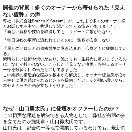
開催の背景：多くのオーナーから寄せられた「見え
ない疲弊」の声
弊社（株式会社Branch K Stream）が、これまで多くのオーナー様
とお話しする中で、共通して聞こえてくる悩みがありました。
「新しい資格や技術を取得しても、リピートに繋がらない」
「毎日SNSの更新に追われているのに、集客が安定しない」
「周りのサロンとの価格競争に巻き込まれ、心身ともに疲弊してい
る」
素晴らしい技術や想いがあり、誰よりも一生懸命に努力しているの
に、なぜか報われない。こうした「見えない疲弊」を抱えるオーナ
ー様を数多く目の当たりにしてきました。
この業界の構造的な悩みを根本から解決し、オーナー様自身が心か
ら幸せに働き続けられるヒントを提供したい。その強い想いから、
本セミナーの企画が立ち上がりました。
なぜ「山口勇太氏」に登壇をオファーしたのか？
この切実な課題を解決できる人物として、弊社が白羽の矢
を立てたのが施術家・山口勇太氏です。
山口氏は、都会の一等地で開業しているわけでも、最新の