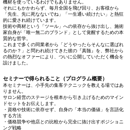
機材を使っているわけでもありません。
それにもかかわらず、毎月全国を飛び回り、お客様から
「先生、先に死なないでね」「一生通い続けたい」と熱狂
的に愛され続けています。
技術や商材という「ツール」への依存から抜け出し、施術
家自身が「唯一無二のブランド」として覚醒するための本
質的な哲学。
これまで多くの同業者から「どうやったらそんなに選ばれ
るのか？」と問われ続けてきた彼の『真髄』を、弊社から
の熱烈なオファーにより、ついに公開していただく機会を
設けました。
セミナーで得られること（プログラム概要）
本セミナーは、小手先の集客テクニックを教える場ではあ
りません。
サロン経営のステージを根本から引き上げるためのマイン
ドセットをお伝えします。
・資格や技術に依存せず、自身の「本当の価値」を言語化
する方法
・価格競争や他店との比較から完全に抜け出すポジショニ
ング戦略