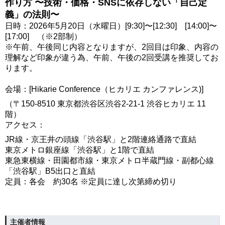
作り方 〜技術・価格・SNSに依存しない「自己定
義」の法則〜
日時：2026年5月20日（水曜日）[9:30]〜[12:30] [14:00]〜
[17:00] （※2部制）
※午前、午後同じ内容となりますが、2回目は印象、内容の
理解など印象が違う為、午前、午後の2回受講を推奨してお
ります。
会場：[Hikarie Conference（ヒカリエ カンファレンス)]
（〒150-8510 東京都渋谷区渋谷2-21-1 渋谷ヒカリエ 11
階）
アクセス：
JR線・京王井の頭線「渋谷駅」と2階連絡通路で直結
東京メトロ銀座線「渋谷駅」と1階で直結
東急東横線・田園都市線・東京メトロ半蔵門線・副都心線
「渋谷駅」B5出口と直結
定員：各会 約30名 ※定員に達し次第締め切り
主催者情報