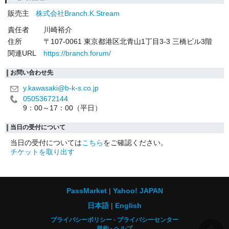
販売主
株式会社Branch.K.Stream
責任者
川崎裕介
住所
〒107-0061 東京都港区北青山1丁目3-3 三橋ビル3階
関連URL
https://branch.forum/
お問い合わせ先
y.kawasaki@b-k-s.co.jp
05053672144
9：00～17：00（平日）
当日の受付について
当日の受付については
こちら
をご確認ください。
チケットを取り出す
PassMarket
Yahoo! JAPAN
日本語
English
プライバシーポリシー
プライバシーセンター
規約
ヘルプ