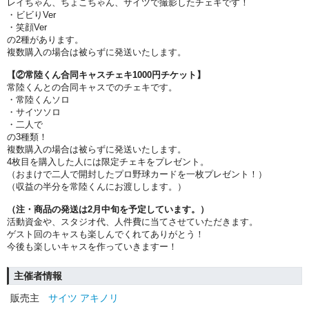
レイちゃん、ちょこちゃん、サイツで撮影したチェキです！
・ビビりVer
・笑顔Ver
の2種があります。
複数購入の場合は被らずに発送いたします。
【②常陸くん合同キャスチェキ1000円チケット】
常陸くんとの合同キャスでのチェキです。
・常陸くんソロ
・サイツソロ
・二人で
の3種類！
複数購入の場合は被らずに発送いたします。
4枚目を購入した人には限定チェキをプレゼント。
（おまけで二人で開封したプロ野球カードを一枚プレゼント！）
（収益の半分を常陸くんにお渡しします。）
（注・商品の発送は2月中旬を予定しています。）
活動資金や、スタジオ代、人件費に当てさせていただきます。
ゲスト回のキャスも楽しんでくれてありがとう！
今後も楽しいキャスを作っていきますー！
主催者情報
販売主
サイツ アキノリ