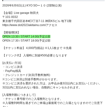
2026年6月6日(土) KYO SOー１０ (2部制公演)
【会場】Live garage 秋田犬
〒101-0032
東京都千代田区岩本町3丁目7-11 神田KSビル 地下1階
https://www.dot2023akitainu.com/アクセス
【開場/開演】
OPEN 13:30 / START 14:00(予定)1部
OPEN 17:30 / START 18:00(予定)2部
【チケット料金】 4,000円(税込) ※1人1枚まで ※先着
【ドリンク代】 入場時に別途¥500必要となります
[お支払い方法]
・コンビニ決済
・PayPay残高
・クレジットカード決済(手数料無料)
※コンビニ決済は別途手数料がかかります。
※コンビニ決済を選択された方は、お申込み後3日以内にお支払いください。
3日以内に支払われない場合、自動的にキャンセルされます。
[入場整列順につきまして]
・チケット番号順でのご入場整列となります。
※入場整列時間を過ぎてのご来場は最後尾でのご入場となりますのでご注意下