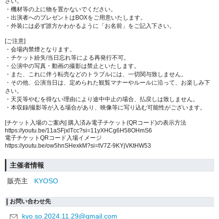
さい。
・機材等の上に物を置かないでください。
・出演者へのプレゼントはBOXをご用意いたします。
・外装には必ず誰方かわかるように「お名前」をご記入下さい。
[ご注意]
・会場内禁煙となります。
・チケット紛失/当日忘れ等による再発行不可。
・公演中の写真・動画の撮影は禁止といたします。
・また、これに伴う転売などのトラブルには、一切関与致しません。
・その他、公演当日は、定められた観覧マナーやルールに沿って、お楽しみ下
さい。
・天災等やむを得ない理由により途中中止の場合、払戻しは致しません。
・本収録/撮影等が入る場合があり、映像等に写り込む可能性がございます。
[チケット入場のご案内] 購入済み電子チケット(QRコード)の表示方法
https://youtu.be/11aSFjxlTcc?si=11yXHCg6H58OHmS6
電子チケットQRコード入場イメージ
https://youtu.be/ow5hnSHexkM?si=tV7Z-9KYjVKtHW53
主催者情報
販売主
KYOSO
お問い合わせ先
kyo.so.2024.11.29@gmail.com