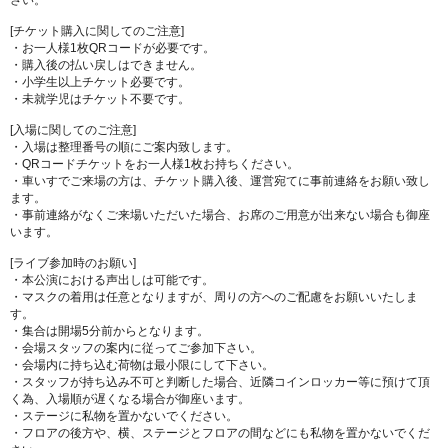
さい。
[チケット購入に関してのご注意]
・お一人様1枚QRコードが必要です。
・購入後の払い戻しはできません。
・小学生以上チケット必要です。
・未就学児はチケット不要です。
[入場に関してのご注意]
・入場は整理番号の順にご案内致します。
・QRコードチケットをお一人様1枚お持ちください。
・車いすでご来場の方は、チケット購入後、運営宛てに事前連絡をお願い致し
ます。
・事前連絡がなくご来場いただいた場合、お席のご用意が出来ない場合も御座
います。
[ライブ参加時のお願い]
・本公演における声出しは可能です。
・マスクの着用は任意となりますが、周りの方へのご配慮をお願いいたしま
す。
・集合は開場5分前からとなります。
・会場スタッフの案内に従ってご参加下さい。
・会場内に持ち込む荷物は最小限にして下さい。
・スタッフが持ち込み不可と判断した場合、近隣コインロッカー等に預けて頂
く為、入場順が遅くなる場合が御座います。
・ステージに私物を置かないでください。
・フロアの後方や、横、ステージとフロアの間などにも私物を置かないでくだ