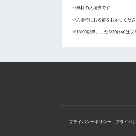
※無料の入場券です
※入場時にお名前をお示しくださ
※16:00以降、また6/20(sat
プライバシーポリシー
-
プライバ