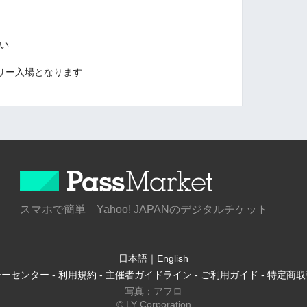
い
)はフリー入場となります
スマホで簡単 Yahoo! JAPANのデジタルチケット
日本語
｜
English
シーセンター
-
利用規約
-
主催者ガイドライン
-
ご利用ガイド
-
特定商取
写真：アフロ
© LY Corporation