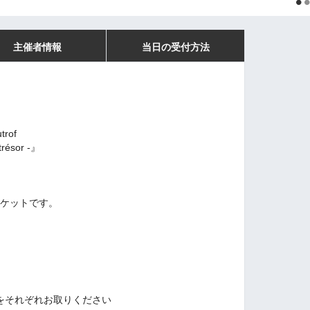
主催者情報
当日の受付方法
utrof
sor -』
予約チケットです。
をそれぞれお取りください