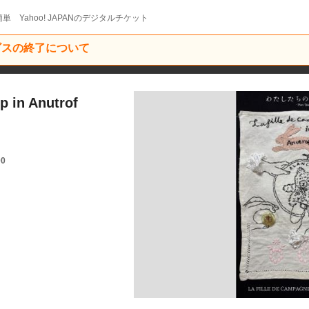
単 Yahoo! JAPANのデジタルチケット
ービスの終了について
p in Anutrof
00