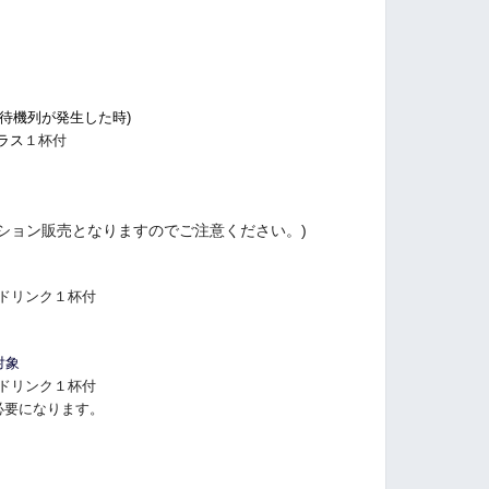
。
や待機列が発生した時)
グラス
１杯付
ション販売となりますのでご注意ください。)
トドリンク１杯付
対象
トドリンク１杯付
必要になります。