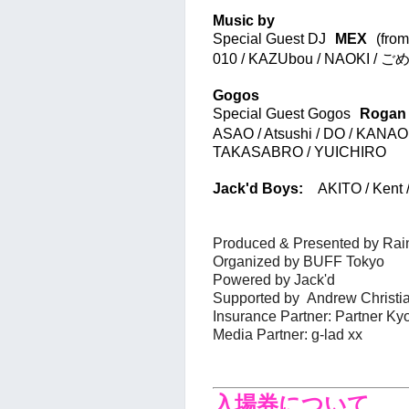
Music by
Special Guest DJ
MEX
(fro
010 / KAZUbou / NAOKI 
Gogos
Special Guest Gogos
Rogan
ASAO / Atsushi / DO / KANAO 
TAKASABRO / YUICHIRO
Jack'd Boys:
AKITO / Kent 
Produced & Presented by Ra
Organized by BUFF Tokyo
Powered by Jack'd
Supported by
Andrew Christia
Insurance Partner: Partner Ky
Media Partner: g-lad xx
入場券について