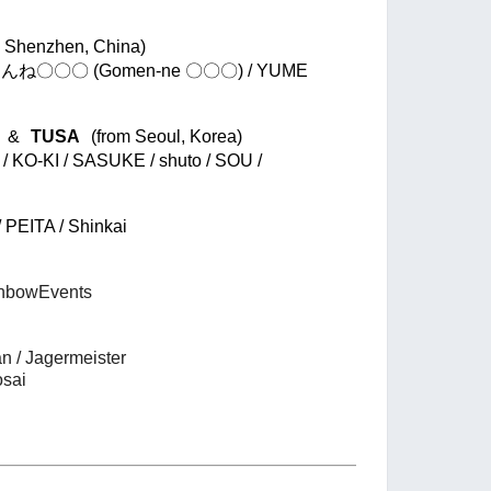
m Shenzhen, China)
/ ごめんね〇〇〇 (Gomen-ne 〇〇〇) / YUME
&
TUSA
(from Seoul, Korea)
/ KO-KI / SASUKE / shuto / SOU /
/ PEITA / Shinkai
inbowEvents
n / Jagermeister
osai