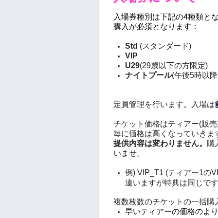
入場券種別は下記の4種類と
購入が必須となります：
Std
(スタンダード)
VIP
U29
(29歳以下の方限定)
ナイトプール
(午後5時以降
定員管理を行います。入場は
チケット価格はティアー(販売
毎に価格は高くなっていきま
提供内容は変わりません。
購
いませ。
例)
VIP_T1 (ティアー1のV
違いますが特典は同じで
複数枚数のチケットの一括購
早いティアーの価格のよ