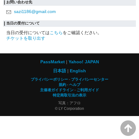
お問い合わせ先
sazi1186@gmail.com
当日の受付について
当日の受付については
こちら
をご確認ください。
チケットを取り出す
PassMarket
Yahoo! JAPAN
日本語
English
プライバシーポリシー
プライバシーセンター
規約
ヘルプ
主催者ガイドライン
ご利用ガイド
特定商取引法の表示
写真：アフロ
© LY Corporation