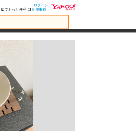
ログイン
IDでもっと便利に[
新規取得
]