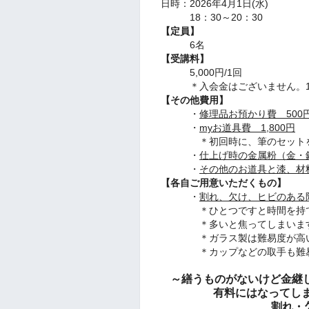
日時：2026年4月1日(水)
18：30～20：30
【定員】
6名
【受講料】
5,000円/1回
＊入会金はございません。1
【その他費用】
・
修理品お預かり費 500円
・
myお道具費 1,800円
＊初回時に、筆のセットを
・
仕上げ時の金属粉（金・
・
その他のお道具と漆、材
【各自ご用意いただくもの】
・
割れ、欠け、ヒビのある
＊ひとつですと時間を持て
＊多いと焦ってしまいま
＊ガラス製は難易度が高いた
＊カップなどの取手も難易度
～繕うものがないけど金継
有料にはなってしまいま
割れ・欠け・ヒ