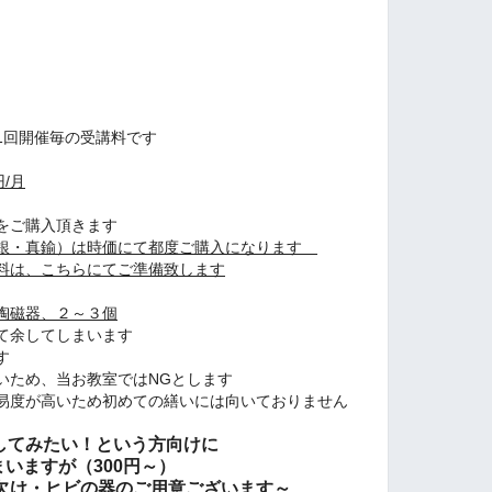
回開催毎の受講料です
/月
ご購入頂きます
銀・真鍮）は時価にて都度ご購入になります
料は、こちらにてご準備致します
陶磁器、２～３個
余してしまいます
す
め、当お教室ではNGとします
が高いため初めての繕いには向いておりません
してみたい！という方向けに
すが（300円～）
ビの器の
ご用意ございます～