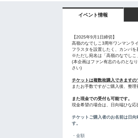
イベント情報
【2025年9月1日締切】
高嶺のなでしこ3周年ワンマンライブ「A
フラスタを設置したく、カンパを
※ただし宛名は「高嶺のなでしこ
(本企画はファン有志のものとな
さい)
チケットは複数枚購入できますの
またお手数ですがご購入後、整理
また現金での受付も可能です。
現金希望の場合は、日向端ひな応援
チケットご購入者のお名前は日向
す。
・金額