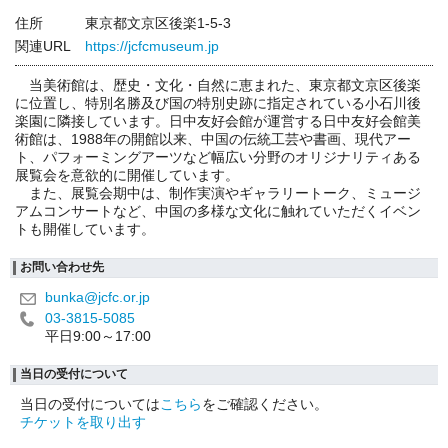
住所
東京都文京区後楽1-5-3
関連URL
https://jcfcmuseum.jp
当美術館は、歴史・文化・自然に恵まれた、東京都文京区後楽
に位置し、特別名勝及び国の特別史跡に指定されている小石川後
楽園に隣接しています。日中友好会館が運営する日中友好会館美
術館は、1988年の開館以来、中国の伝統工芸や書画、現代アー
ト、パフォーミングアーツなど幅広い分野のオリジナリティある
展覧会を意欲的に開催しています。
また、展覧会期中は、制作実演やギャラリートーク、ミュージ
アムコンサートなど、中国の多様な文化に触れていただくイベン
トも開催しています。
お問い合わせ先
bunka@jcfc.or.jp
03-3815-5085
平日9:00～17:00
当日の受付について
当日の受付については
こちら
をご確認ください。
チケットを取り出す