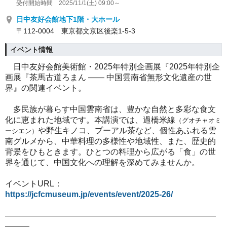
受付開始時間 2025/11/1(土) 09:00～
日中友好会館地下1階・大ホール
〒112-0004 東京都文京区後楽1-5-3
イベント情報
日中友好会館美術館・2025年特別企画展『2025年特別企
画展『茶馬古道ろまん
―
― 中国雲南省無形文化遺産の世
界』の関連イベント。
多民族が暮らす中国雲南省は、豊かな自然と多彩な食文
化に恵まれた地域です。本講演では、過橋米線
（グオチャオミ
や野生キノコ、プーアル茶など、個性あふれる雲
ーシエン）
南グルメから、中華料理の多様性や地域性、また、歴史的
背景をひもときます。ひとつの料理から広がる「食」の世
界を通じて、中国文化への理解を深めてみませんか。
イベントURL：
https://jcfcmuseum.jp/events/event/
2025-26
/
――――――――――――――――――――――――――
―――