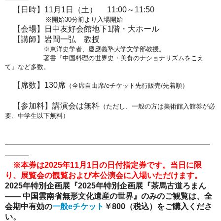
【
日時】11月1日（土） 11:00～11:50
※開始30分前より入場開始
【
会場
】
日中友好会館地下1階・大ホール
【講師】岩間一弘 教授
※東洋史学者、慶應義塾大学文学部教授。
著書『中国料理の世界史・美食のナショナリズムをこえ
て』など多数。
【席数】130席
（全席自由席/eチケット先行販売/先着順）
【参加料】講演会は無料
（ただし、一般の方は美術館入館券が必
要、中学生以下無料）
――――――――――――――――――――――――――
―――
※本券は2025年11月1日
の日付指定券です。
当日に限
り、展覧会の観覧および本公演会に入場いただけます。
2025年特別企画展『2025年特別企画展『茶馬古道ろまん
―
―
中国雲南省無形文化遺産の世界』
のみのご観覧は、全
会期中有効
の
一般eチケット
￥800（税込）をご購入くださ
い。