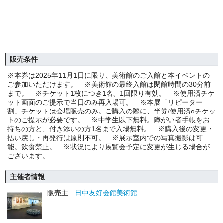
販売条件
※本券は2025年11月1日に限り、美術館のご入館と本イベントの
ご参加いただけます。 ※美術館の最終入館は閉館時間の30分前
まで。 ※チケット1枚につき1名、1回限り有効。 ※使用済チケ
ット画面のご提示で当日のみ再入場可。 ※本展「リピーター
割」チケットは会場販売のみ。ご購入の際に、半券/使用済eチケッ
トのご提示が必要です。 ※中学生以下無料。障がい者手帳をお
持ちの方と、付き添いの方1名まで入場無料。 ※購入後の変更・
払い戻し・再発行は原則不可。 ※展示室内での写真撮影は可
能。飲食禁止。 ※状況により展覧会予定に変更が生じる場合が
ございます。
主催者情報
販売主
日中友好会館美術館