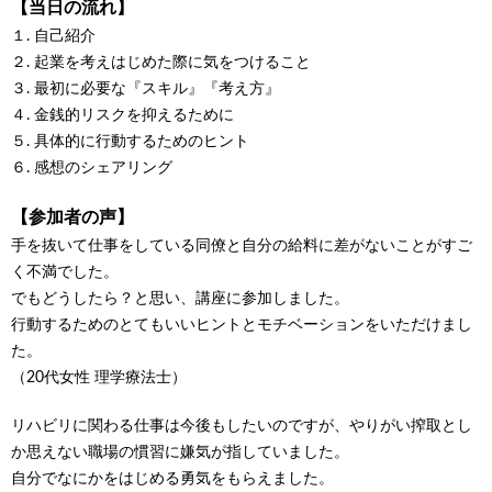
【当日の流れ】
１. 自己紹介
２. 起業を考えはじめた際に気をつけること
３. 最初に必要な『スキル』『考え方』
４. 金銭的リスクを抑えるために
５. 具体的に行動するためのヒント
６. 感想のシェアリング
【参加者の声】
手を抜いて仕事をしている同僚と自分の給料に差がないことがすご
く不満でした。
でもどうしたら？と思い、講座に参加しました。
行動するためのとてもいいヒントとモチベーションをいただけまし
た。
（20代女性 理学療法士）
リハビリに関わる仕事は今後もしたいのですが、やりがい搾取とし
か思えない職場の慣習に嫌気が指していました。
自分でなにかをはじめる勇気をもらえました。