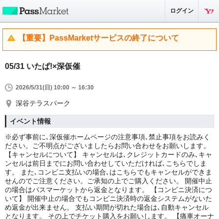
ログイン
【重要】PassMarketサービスの終了について
05/31 いたぱ!×深仮催
2026/5/31(日) 10:00 ～ 16:30
深谷テラスパーク
イベント情報
※必ず事前に､深仮催ホームページの注意事項､禁止事項をお読みく
ださい。ご不明点がございましたらお問い合わせをお願いします。
【キャンセルについて】 キャンセルは､クレジットカードのみ､キャ
ンセルは前日までにお問い合わせしていただければ､こちらでしま
す。 また､コンビニ支払いの場合､はこちらでもキャンセルができま
せんのでご注意ください。ご承知の上でご購入ください。 開催中止
の場合はパスマーケットから返金となります。 【コンビニ決済につ
いて】 開催中止の場合でもコンビニ決済時の返金システムがないた
め返金が出来ません。 支払い期間が切れた場合は､自動キャンセル
となります。 その上でチケット購入をお願いします。 【痛車オーナ