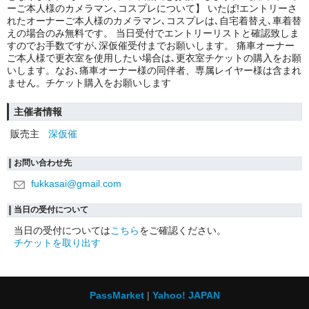
ーご本人様のカメラマン､コスプレについて】 いたぱ!エントリーさ
れたオーナーご本人様のカメラマン､コスプレは､自宅着替え､車着替
えの場合のみ無料です。 当日受付でエントリーリストと確認致しま
すのでお手数ですが､深仮催受付までお願いします。 痛車オーナー
ご本人様で更衣室を使用したい場合は､更衣室チケットの購入をお願
いします。なお､痛車オーナー様の同伴者、専属レイヤー様は含まれ
ません。チケット購入をお願いします
主催者情報
販売主
深仮催
お問い合わせ先
fukkasai@gmail.com
当日の受付について
当日の受付については
こちら
をご確認ください。
チケットを取り出す
PassMarket
Yahoo! JAPAN