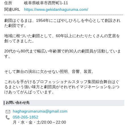
住所
岐阜県岐阜市西野町1-11
関連URL
https://www.gekidanhaguruma.com/
劇団はぐるまは、1954年にこばやしひろしを中心として創設され
た劇団です。
地域に根づいた劇団として、60年以上にわたりたくさんの芝居を
創ってきました。
20代から80代まで幅広い年齢層で約30人の劇団員が活動していま
す。
そして舞台の演出に欠かせない照明、音響、装置。
これらを手がけるプロフェッショナルスタッフ集団綜合舞台はぐ
るまという強い味方と劇団員がそれぞれイマジネーションをぶつ
けあってがんばっています。
お問い合わせ先
haghagrumaruma@gmail.com
058-265-1852
月・水・金・土/20:00～22:00