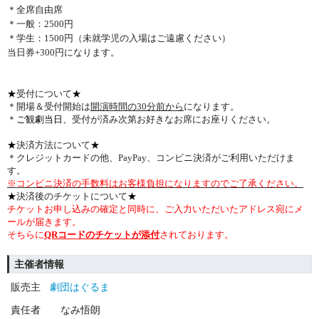
＊全席自由席
＊一般：2500円
＊学生：1500円（未就学児の入場はご遠慮ください）
当日券+300円になります。
★
受付について
★
＊開場＆受付開始は
開演時間の30分前から
になります。
＊
ご観劇当日、
受付が済み次第お好きなお席にお座りください。
★
決済方法について
★
＊クレジットカードの他、PayPay、コンビニ決済がご利用いただけま
す。
※
コンビニ決済の手数料はお客様負担になりますのでご了承ください。
★
決済後のチケットについて
★
チケットお申し込みの確定と同時に、ご入力いただいたアドレス宛にメ
ールが届きます。
そちらに
QRコードのチケットが添付
されております。
主催者情報
販売主
劇団はぐるま
責任者
なみ悟朗