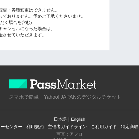
変更・券種変更はできません。
っておりません。予めご了承くださいませ。
だく場合を含む)
キャンセルになった場合は、
金させていただきます。
スマホで簡単 Yahoo! JAPANのデジタルチケット
日本語
｜
English
シーセンター
-
利用規約
-
主催者ガイドライン
-
ご利用ガイド
-
特定商取
写真：アフロ