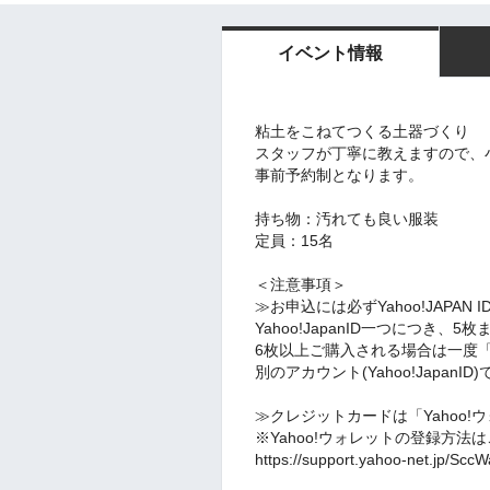
イベント情報
粘土をこねてつくる土器づくり
スタッフが丁寧に教えますので、
事前予約制となります。
持ち物：汚れても良い服装
定員：15名
＜注意事項＞
≫お申込には必ずYahoo!JAPA
Yahoo!JapanID一つにつき、
6枚以上ご購入される場合は一度
別のアカウント(Yahoo!JapanI
≫クレジットカードは「Yahoo
※Yahoo!ウォレットの登録方法
https://support.yahoo-net.jp/SccW