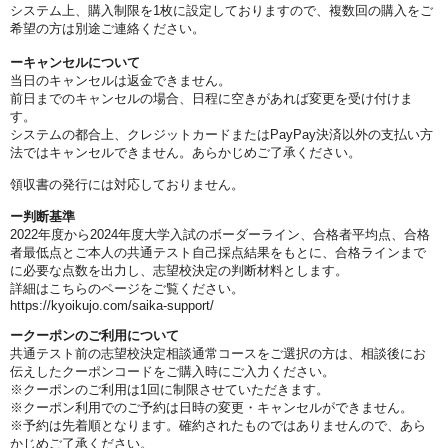
システム上、購入制限を1枚に設定しておりますので、複数回の購入をご
希望の方は別途ご連絡ください。
ーキャンセルについて
当日のキャンセルは返金できません。
前日までのキャンセルの場合、日程に空きがあれば変更を受け付けま
す。
システムの都合上、クレジットカードまたはPayPay決済以外の支払い方
法ではキャンセルできません。あらかじめご了承ください。
領収書の発行には対応しておりません。
ー判断基準
2022年度から2024年度大学入試のボーダーライン、合格者平均点、合格
者最低点とご本人の共通テスト自己採点結果をもとに、合格ラインまで
に必要な点数を出力し、志望校決定の判断材料とします。
詳細はこちらのページをご覧ください。
https://kyoikujo.com/saika-support/
ークーポンのご利用について
共通テスト前の志望校決定相談通常コースをご選択の方は、相談後にお
伝えしたクーポンコードをご購入時にご入力ください。
※クーポンのご利用は1回に制限させていただきます。
※クーポン利用でのご予約は日時の変更・キャンセルができません。
※予約は先着順となります。確約されたものではありませんので、あら
かじめご了承ください。