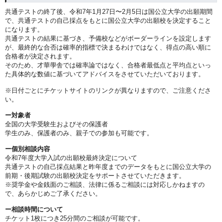
共通テストの終了後、令和7年1月27日〜2月5日は国公立大学の出願期間
で、
共通テストの自己採点をもとに国公立大学の出願校を決定すること
になります。
共通テストの結果に基づき、予備校などがボーダーラインを設定します
が、
最終的な合否は確率的指標で決まるわけではなく、得点の高い順に
合格者が決定されます。
そのため、才華學舎では確率論ではなく、合格者最低点と平均点といっ
た具体的な数値に基づいてアドバイスをさせていただいております。
※日付ごとにチケットサイトのリンクが異なりますので、ご注意くださ
い。
ー対象者
全国の大学受験生およびその保護者
学生のみ、保護者のみ、親子での参加も可能です。
ー個別相談内容
令和7年度大学入試の出願校最終決定について
共通テストの自己採点結果と昨年度までのデータをもとに国公立大学の
前期・後期試験の出願校決定をサポートさせていただきます。
※奨学金や金銭面のご相談、法律に係るご相談には対応しかねますの
で、あらかじめご了承ください。
ー相談時間について
チケット1枚につき25分間のご相談が可能です。