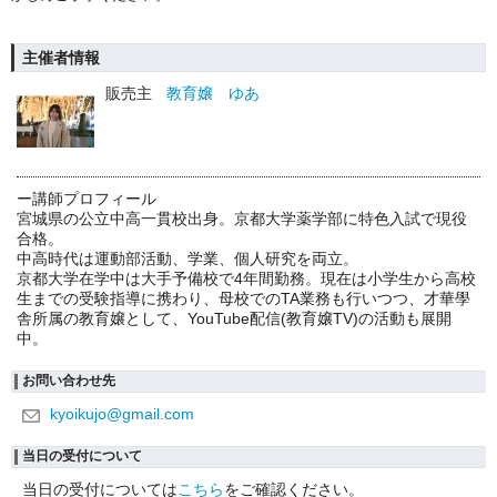
主催者情報
販売主
教育嬢 ゆあ
ー講師プロフィール
宮城県の公立中高一貫校出身。京都大学薬学部に特色入試で現役
合格。
中高時代は運動部活動、学業、個人研究を両立。
京都大学在学中は大手予備校で4年間勤務。現在は小学生から高校
生までの受験指導に携わり、母校でのTA業務も行いつつ、才華學
舎所属の教育嬢として、YouTube配信(教育嬢TV)の活動も展開
中。
お問い合わせ先
kyoikujo@gmail.com
当日の受付について
当日の受付については
こちら
をご確認ください。