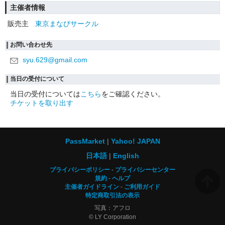
主催者情報
販売主
東京まなびサークル
お問い合わせ先
syu.629@gmail.com
当日の受付について
当日の受付については
こちら
をご確認ください。
チケットを取り出す
PassMarket
Yahoo! JAPAN
日本語
English
プライバシーポリシー
プライバシーセンター
規約
ヘルプ
主催者ガイドライン
ご利用ガイド
特定商取引法の表示
写真：アフロ
© LY Corporation