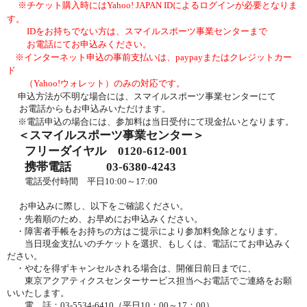
※チケット購入時にはYahoo! JAPAN IDによるログインが必要となりま
す。
IDをお持ちでない方は、スマイルスポーツ事業センターまで
お電話にてお申込みください。
※インターネット申込の事前支払いは、paypayまたはクレジットカー
ド
（Yahoo!ウォレット）
のみの対応です。
申込方法が不明な場合には、スマイルスポーツ事業センターにて
お電話からもお申込みいただけます。
※電話申込の場合には、参加料は当日受付にて現金払いとなります。
＜スマイルスポーツ事業センター＞
フリーダイヤル 0120-612-001
携帯電話 03-6380-4243
電話受付時間 平日
10:00
～
17:00
お
申込みに際し、以下をご確認ください。
・
先着順
のため、お早めにお申込みください。
・障害者手帳をお持ちの方はご提示により参加料免除となります。
当日現金支払いのチケットを選択、もしくは、電話にてお申込みく
ださい。
・やむを得ずキャンセルされる場合は、開催日前日までに、
東京アクアティクスセンターサービス担当へお電話でご連絡をお願
いいたします。
電 話：03-5534-6410（平日10：00～17：00）