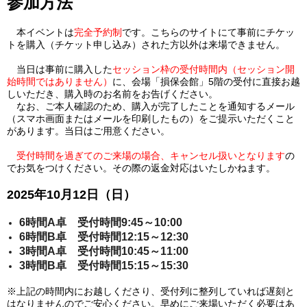
参加方法
本イベントは
完全予約制
です。こちらのサイトにて事前にチケッ
トを購入（チケット申し込み）された方以外は来場できません。
当日は事前に購入した
セッション枠の受付時間内（セッション開
始時間ではありません）
に、
会場「損保会館」5階の
受付に直接お越
しいただき、購入時のお名前をお告げください。
なお、ご本人確認のため、購入が完了したことを通知するメール
（スマホ画面またはメールを印刷したもの）をご提示いただくこと
があります。当日はご用意ください。
受付時間を過ぎてのご来場の場合、キャンセル扱いとなります
の
でお気をつけください。その際の返金対応はいたしかねます。
2025年10月12日（日）
6時間A卓 受付時間9:45～10:00
6時間B卓 受付時間12:15～12:30
3時間A卓 受付時間10:45～11:00
3時間B卓 受付時間15:15～15:30
※上記の時間内にお越しくださり、受付列に整列していれば遅刻と
はなりませんのでご安心ください。早めにご来場いただく必要はあ