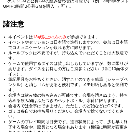
ゲストGMと公募GMの組み合わせは可能です（例：3時間Aゲスト
GM＋3時間B公募GMを購入 → 可）。
諸注意
本イベントは
18歳以上の方のみ
が参加できます。
イベントやセッションは日本語で進行しますので、参加は日本語
でコミュニケーションが取れる方に限ります。
ルールブックは不要ですが、持ち込んでいただくことは大歓迎で
す。
ゲームで使用するダイスは貸し出しもしていますが、数に限りが
あります。ダイスをお持ちの方はご持参ください（特に10面体ダ
イス）。
筆記用具をお持ちください。消すことのできる鉛筆（シャープペ
ンシル）と消しゴムがあると便利です。メモ用紙もあると便利で
す。
会場内は飲み物の持ち込みが可能です。会場を汚さぬよう、持ち
込める飲み物はふたつきのペットボトル、水筒に限ります。
会場内では食事はできません。ただし、のど飴などはOKです。
ゴミは各自でお持ち帰りください。会場内で捨てないでくださ
い。
ゲームのプレイ時間は目安です。進行状況によって、少し早く終
了する場合や、延長となる場合もあります（極端に時間が変更さ