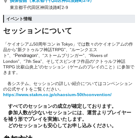
損保会館（東京都千代田区神田淡路町2-9）
東京都千代田区神田淡路町2-9
イベント情報
セッションについて
「ケイオシアム50周年コン in Tokyo」では数々のケイオシアムの作
品から“新クトゥルフ神話TRPG”、“ルーンクエス
Pendragon
ト”、“
”、“ストームブリンガー”、“Rivers of
London”、“7th Sea”、そしてスピンオフ作品の“クトゥルフ神話
TRPG 比叡山炎上”のセッション（ゲームのプレイのこと）に参加で
きます。
各システム、セッションの詳しい紹介についてはコンベンション
の公式サイトをご覧ください。
https://www.stakm.co.jp/chaosium-50thconvention/
すべてのセッションの成立が確定しております。
参加人数が少ないセッションには、運営よりプレイヤー
を補う形でプレイを実施いたします。
どのセッションも安心してお申し込みください。