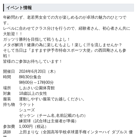
イベント情報
年齢問わず、老若男女全ての方が楽しめるのが卓球の魅力のひとつで
す。
レベルに合わせてクラス分けを行うので、経験者さん、初心者さん共に
大歓迎！！
ガッツリ勝利を目指して戦うもよし！
メタボ解消！健康の為に楽しむもよし！楽しく汗を流しませんか？
そして当日は『ますます伊予市特命スポーツ大使』の西田剛さんも参
戦！
皆様のご参加お待ちしています！
開催日 2024年6月20日（木）
時間 8時30分集合
9時00分～17時00分
場所 しおさい公園体育館
対象 18歳以上の女性
服装 運動しやすい服装でお越しください。
持ち物 ラケット
シューズ
ゼッケン（チーム名,名前記載のもの）
練習球（試合球は主催者が準備）
参加費 1,000円（税込）
講師 上田まりな（
全国高等学校卓球選手権インターハイ
ダブルス
優