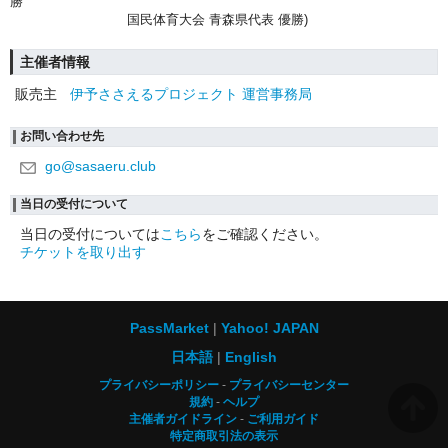
勝
国民体育大会 青森県代表 優勝)
主催者情報
販売主
伊予ささえるプロジェクト 運営事務局
お問い合わせ先
go@sasaeru.club
当日の受付について
当日の受付については
こちら
をご確認ください。
チケットを取り出す
PassMarket
Yahoo! JAPAN
日本語
English
プライバシーポリシー
プライバシーセンター
規約
ヘルプ
主催者ガイドライン
ご利用ガイド
特定商取引法の表示