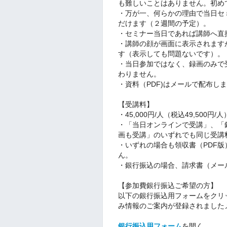
も難しいことはありません。初め
・万が一、何らかの理由で当日セ
だけます（２週間の予定）。
・セミナー当日であれば講師へ直
・講師の顔が画面に表示されます
す（表示しても問題ないです）。
・当日参加ではなく、録画のみで
わりません。
・資料（PDF)はメールで配布し
【受講料】
・45,000円/人（税込49,500円/人
・「当日オンラインで受講」、「
画も受講」のいずれでも同じ受講
・いずれの場合も領収書（PDF
ん。
・銀行振込の場合、請求書（メー
【参加費銀行振込ご希望の方】
以下の銀行振込用フォームをクリ
み情報のご案内が登録されました
銀行振込用フォーム
を開く