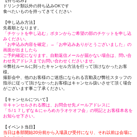
【持ち込み】
ドリンク類以外の持ち込みOKです
食べたいものを持ってきてください
【申し込み方法】
先着順となります。
「チケットを申し込む」ボタンからご希望の部のチケットを申し込
みください。
「お申込み内容を確定」→「お申込みありがとうございました」の
画面が出ましたら
ご予約確定になります。自動返信メールが届かない場合は、問い合
わせ先アドレスまでお問い合わせくださいませ。
※弊社ルールに則ったキャンセル方法を行って頂けなかったお客
様。
撮影会中、他のお客様のご迷惑になられる言動及び弊社スタッフの
指示に従って頂けなかったお客様はキャンセル扱いさせて頂く場合
がございます事ご了承ください。
【キャンセルについて】
※キャンセルされる際は、お問合せ先メールアドレスに
「５/１７しずな＆にゃろめカラオケオフ会」の明記とお客様本名を
お知らせ下さい。
【イベント当日】
当日は各部開始20分前から入場及び受付になり、それ以前は会場に