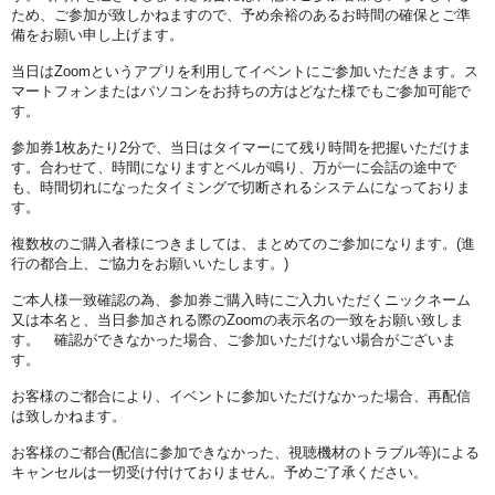
ため、ご参加が致しかねますので、予め余裕のあるお時間の確保とご準
備をお願い申し上げます。
当日はZoomというアプリを利用してイベントにご参加いただきます。ス
マートフォンまたはパソコンをお持ちの方はどなた様でもご参加可能で
す。
参加券1枚あたり2分で、当日はタイマーにて残り時間を把握いただけま
す。合わせて、時間になりますとベルが鳴り、万が一に会話の途中で
も、時間切れになったタイミングで切断されるシステムになっておりま
す。
複数枚のご購入者様につきましては、まとめてのご参加になります。(進
行の都合上、ご協力をお願いいたします。)
ご本人様一致確認の為、参加券ご購入時にご入力いただくニックネーム
又は本名と、当日参加される際のZoomの表示名の一致をお願い致しま
す。 確認ができなかった場合、ご参加いただけない場合がございま
す。
お客様のご都合により、イベントに参加いただけなかった場合、再配信
は致しかねます。
お客様のご都合(配信に参加できなかった、視聴機材のトラブル等)による
キャンセルは一切受け付けておりません。予めご了承ください。