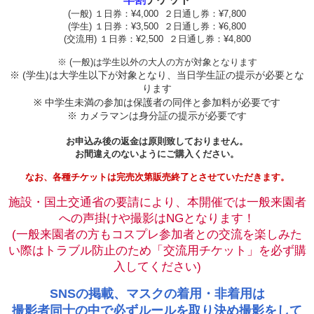
(一般) １日券：¥4,000 ２日通し券：¥7,800
(学生)
１日券：¥3,500 ２日通し券：¥6,800
(交流用)
１日券：¥2,500 ２日通し券：¥4,800
※
(一般)は学生以外の大人の方が対象となります
※ (学生)は大学生以下が対象となり、当日学生証の提示が必要とな
ります
※ 中学生未満の参加は保護者の同伴と参加料が必要です
※ カメラマンは身分証の提示が必要です
お申込み後の返金は原則致しておりません。
お間違えのないようにご購入ください。
なお、各種チケットは完売次第販売終了とさせていただきます。
施設・国土交通省の要請により、本開催では一般来園者
への声掛けや撮影はNGとなります！
(一般来園者の方もコスプレ参加者との交流を楽しみた
い際はトラブル防止のため「交流用チケット」を必ず購
入してください)
SNSの掲載、マスクの着用・非着用は
撮影者同士の中で必ずルールを取り決め撮影をして