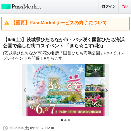
ログイン
【重要】PassMarketサービスの終了について
【6/6(土)】茨城県ひたちなか市・バラ咲く国営ひたち海浜
公園で楽しむ街コスイベント 「きら☆こす(花)」
(茨城県ひたちなか市)花の名所「国営ひたち海浜公園」の中でコス
プレイベントを開催！#きらこす
2026/6/6(土) 09:30 ～ 16:30