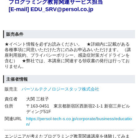
プログラミング教育関連サービス担当
[E-mail] EDU_SRV@persol.co.jp
販売条件
★イベント情報を必ずお読みください。 ★詳細内に記載がある
各種事項に同意いただけた方にのみお申込みいただけます。 （講
座利用規約、プライバシーポリシー、感染症対策ガイドラインを
含む） ★弊社では、本講座に関連する領収書の発行は行ってお
りません。
主催者情報
販売主
パーソルテクノロジースタッフ株式会社
責任者
大関 三枝子
住所
〒163-0451 東京都新宿区西新宿2-1-1 新宿三井ビル
ディング51F
関連URL
https://persol-tech-s.co.jp/corporate/business/educatio
n/
エンジニアが考えたプログラミング教育関連講座を体験してみま