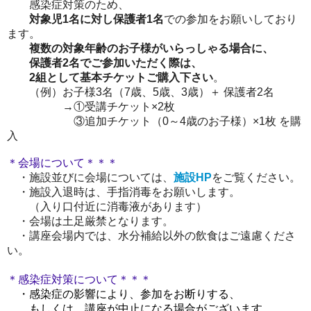
感染症対策のため、
対象児1名に対し保護者1名
での参加
をお願いしており
ます。
複数の対象年齢のお子様がいらっしゃる場合に、
保護者2名でご
参加いただく際は、
2組として基本
チケットご購入下さい
。
（例）お子様3名（7歳、5歳、3歳）＋ 保護者2名
→①受講チケット×2枚
③追加チケット（0～4歳のお子様）×1枚 を購
入
＊会場について＊＊＊
・施設並びに会場については、
施設HP
をご覧ください。
・施設入退時は、手指消毒をお願いします。
（入り口付近に消毒液があります）
・
会場は土足厳禁となります。
・講座会場内では、水分補給以外の飲食はご遠慮くださ
い。
＊感染症対策について＊＊＊
・感染症の影響により、参加をお断りする、
もしくは、講座が中止になる場合がございます。