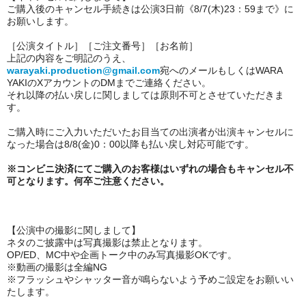
ご購入後のキャンセル手続きは公演3日前《8/7(木)23：59まで》に
お願いします。
［公演タイトル］［ご注文番号］［お名前］
上記の内容をご明記のうえ、
warayaki.production@gmail.com
宛へのメールもしくはWARA
YAKIのXアカウントのDMまでご連絡ください。
それ以降の払い戻しに関しましては原則不可とさせていただきま
す。
ご購入時にご入力いただいたお目当ての出演者が出演キャンセルに
なった場合は8/8(金)0：00以降も払い戻し対応可能です。
※
コンビニ決済にてご購入のお客様はいずれの場合もキャンセル不
可
となります。何卒ご注意ください。
【公演中の撮影に関しまして】
ネタのご披露中は写真撮影は禁止となります。
OP/ED、MC中や企画トーク中のみ写真撮影OKです。
※動画の撮影は全編NG
※フラッシュやシャッター音が鳴らないよう予めご設定をお願いい
たします。