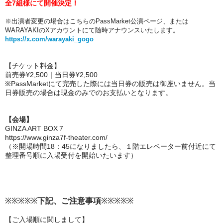
全7組様にて開催決定！
※
出演者変更の場合はこちらのPassMarket公演ページ、
または
WARAYAKIのXアカウントにて随時アナウンスいたします。
https://x.com/warayaki_gogo
【チケット料金】
前売券¥2,500｜当日券¥2,500
※PassMarketにて完売した際には当日券の販売は御座いません。当
日券販売の場合は現金のみでのお支払いとなります。
【会場】
GINZA ART BOX７
https://www.ginza7f-theater.com/
（※開場時間18：45になりましたら、１階エレベーター前付近にて
整理番号順に入場受付を開始いたいます）
※※※※※
下記、ご注意事項
※※※※※
【ご入場順に関しまして】