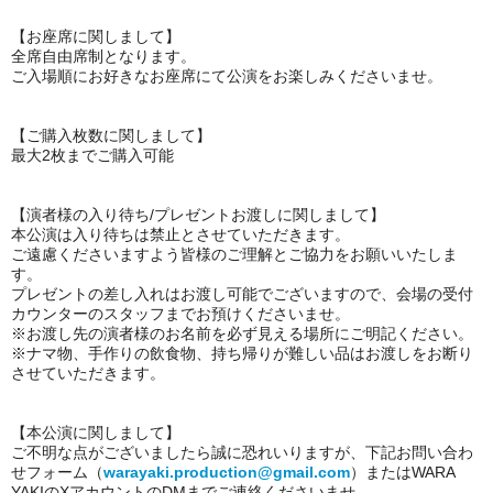
【お座席に関しまして】
全席自由席制となります。
ご入場順にお好きなお座席にて公演をお楽しみくださいませ。
【ご購入枚数に関しまして】
最大2枚までご購入可能
【演者様の入り待ち/プレゼントお渡しに関しまして】
本公演は入り待ちは禁止とさせていただきます。
ご遠慮くださいますよう皆様のご理解とご協力をお願いいたしま
す。
プレゼントの差し入れはお渡し可能でございますので、会場の受付
カウンターのスタッフまでお預けくださいませ。
※お渡し先の演者様のお名前を必ず見える場所にご明記ください。
※ナマ物、手作りの飲食物、持ち帰りが難しい品はお渡しをお断り
させていただきます。
【本公演に関しまして】
ご不明な点がございましたら誠に恐れいりますが、下記お問い合わ
せフォーム（
warayaki.production@gmail.com
）またはWARA
YAKIのXアカウントのDMまでご連絡くださいませ。