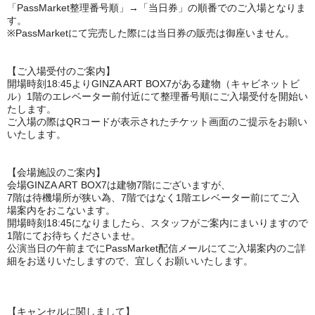
「PassMarket整理番号順」→「当日券」の順番でのご入場となりま
す。
※PassMarketにて完売した際には当日券の販売は御座いません。
【ご入場受付のご案内】
開場時刻18:45よりGINZA ART BOX7がある建物（キャビネットビ
ル）1階のエレベーター前付近にて整理番号順にご入場受付を開始い
たします。
ご入場の際はQRコードが表示されたチケット画面のご提示をお願い
いたします。
【会場施設のご案内】
会場GINZA ART BOX7は建物7階にございますが、
7階は待機場所が狭い為、7階ではなく1階エレベーター前にてご入
場案内をおこないます。
開場時刻18:45になりましたら、スタッフがご案内にまいりますので
1階にてお待ちくださいませ。
公演当日の午前までにPassMarket配信メールにてご入場案内のご詳
細をお送りいたしますので、宜しくお願いいたします。
【キャンセルに関しまして】