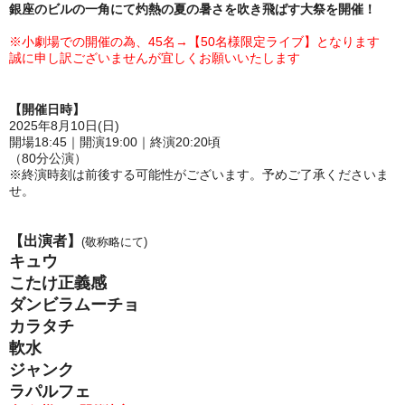
銀座のビルの一角にて灼熱の夏の暑さを吹き飛ばす大祭を開催！
※小劇場での開催の為、45名→【50名様限定ライブ】となります
誠に申し訳ございませんが宜しくお願いいたします
【開催日時】
2025年8月10日(日)
開場18:45｜開演19:00｜終演20:20頃
（80分公演）
※終演時刻は前後する可能性がございます。予めご了承くださいま
せ。
【出演者】
(敬称略にて)
キュウ
こたけ正義感
ダンビラムーチョ
カラタチ
軟水
ジャンク
ラパルフェ