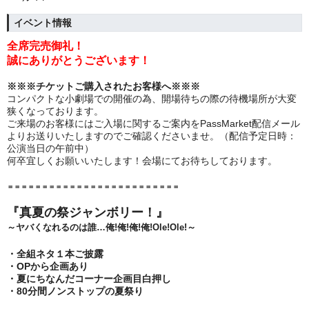
イベント情報
全席完売御礼！
誠にありがとうございます！
※※※チケットご購入されたお客様へ※※※
コンパクトな小劇場での開催の為、開場待ちの際の待機場所が大変
狭くなっております。
ご来場のお客様にはご入場に関するご案内をPassMarket配信メール
よりお送りいたしますのでご確認くださいませ。（配信予定日時：
公演当日の午前中）
何卒宜しくお願いいたします！会場にてお待ちしております。
＝＝＝＝＝＝＝＝＝＝＝＝＝＝＝＝＝＝＝＝＝＝＝＝＝
『真夏の祭ジャンボリー！』
～ヤバくなれるのは誰…俺!俺!俺!俺!Ole!Ole!～
・全組ネタ１本ご披露
・OPから企画あり
・夏にちなんだコーナー企画目白押し
・80分間ノンストップの夏祭り