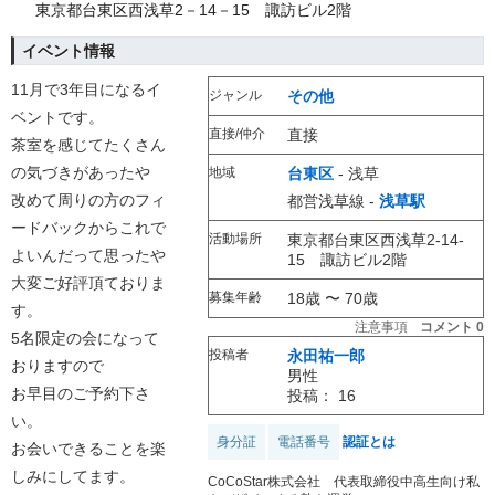
東京都台東区西浅草2－14－15 諏訪ビル2階
イベント情報
11月で3年目になるイ
ジャンル
その他
ベントです。
直接/仲介
直接
茶室を感じてたくさん
の気づきがあったや
地域
台東区
-
浅草
改めて周りの方のフィ
都営浅草線 -
浅草駅
ードバックからこれで
活動場所
東京都台東区西浅草2-14-
よいんだって思ったや
15 諏訪ビル2階
大変ご好評頂ておりま
募集年齢
18歳 〜 70歳
す。
注意事項
コメント 0
5名限定の会になって
投稿者
永田祐一郎
おりますので
男性
お早目のご予約下さ
投稿： 16
い。
身分証
電話番号
認証とは
お会いできることを楽
しみにしてます。
CoCoStar株式会社 代表取締役中高生向け私