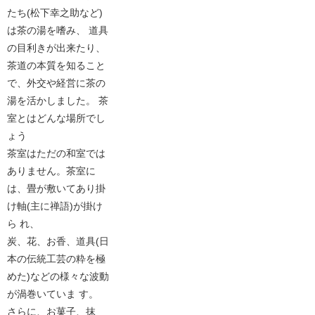
たち(松下幸之助など)
は茶の湯を嗜み、 道具
の目利きが出来たり、
茶道の本質を知ること
で、外交や経営に茶の
湯を活かしました。 茶
室とはどんな場所でし
ょう
茶室はただの和室では
ありません。茶室に
は、畳が敷いてあり掛
け軸(主に禅語)が掛け
ら れ、
炭、花、お香、道具(日
本の伝統工芸の粋を極
めた)などの様々な波動
が渦巻いていま す。
さらに、お菓子、抹