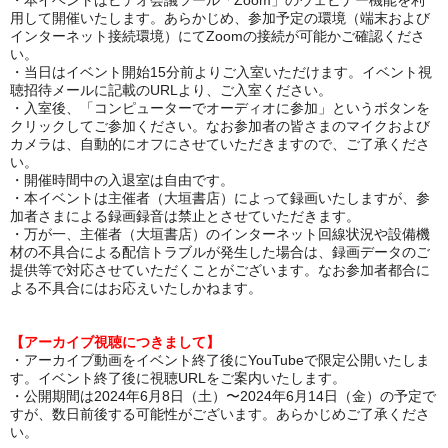
・本イベントはビデオ会議ツール「Zoom」のウェビナー機能を利
用して開催いたします。あらかじめ、参加予定の環境（端末および
インターネット接続環境）にてZoomの接続が可能かご確認くださ
い。
・当日はイベント開始15分前よりご入室いただけます。イベント視
聴招待メールに記載のURLより、ご入室ください。
・入室後、「コンピューターでオーディオに参加」というボタンを
クリックしてご参加ください。なお参加者の皆さまのマイクおよび
カメラは、自動的にオフにさせていただきますので、ご了承くださ
い。
・開催時間中の入退室は自由です。
・本イベントは主催者（大垣書店）によって録画いたしますが、参
加者さまによる録画録音は禁止とさせていただきます。
・万が一、主催者（大垣書店）のインターネット回線状況や設備機
材の不具合による配信トラブルが発生した場合は、録画データのご
提供等で対応させていただくことがございます。なお参加者都合に
よる不具合にはお応えいたしかねます。
【アーカイブ視聴につきまして】
・アーカイブ動画をイベント終了後にYouTubeで限定公開いたしま
す。イベント終了後に視聴URLをご案内いたします。
・公開期間は2024年6月8日（土）〜2024年6月14日（金）の予定で
すが、数日前後する可能性がございます。あらかじめご了承くださ
い。