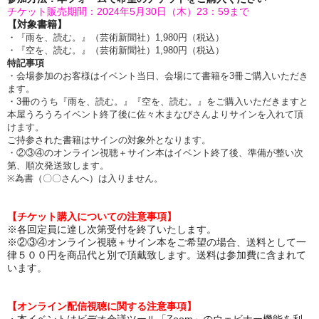
チケット販売期間：2024年5月30日（木）23：59まで
【対象書籍】
・『雨を、読む。』（芸術新聞社）1,980円（税込）
・『空を、読む。』（芸術新聞社）1,980円（税込）
特記事項
・会場参加のお客様はイベント当日、会場にて書籍を3冊ご購入いただき
ます。
・3冊のうち『雨を、読む。』『空を、読む。』をご購入いただきますと
本屋うろうろイベント終了後に佐々木まなびさんよりサインを入れて頂
けます。
ご持参された書籍はサインの対象外となります。
・②③④のオンライン視聴＋サイン本はイベント終了後、準備が整い次
第、順次発送致します。
※為書（〇〇さんへ）は入りません。
【チケット購入についての注意事項】
※各回定員に達し次第受付を終了いたします。
※②③④オンライン視聴＋サイン本をご希望の場合、送料として一
律５００円を商品代と別で頂戴致します。送料は参加費に含まれて
います。
【オンライン配信視聴に関する注意事項】