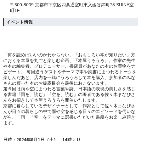
〒600-8009 京都市下京区四条通室町東入函谷鉾町78 SUINA室
町1F
イベント情報
「何を読めばいいのかわからない」「おもしろい本が知りたい」方
におくる本屋を丸ごと楽しむ企画、『本屋うろうろ』。作家の先生
や本の編集者、プロデューサー、書店員があなたの本のお買物をナ
ビゲート。 毎回違うゲストやテーマで本や読書にまつわるトークを
楽しんだあと、店内を一緒にうろうろして本を購入、参加者のみな
さんの買った本のお披露目会を最後におこないます。
第６回は雨や空にまつわる言葉や詩、日本語の表現の美しさを感じ
る書籍『雨を、読む』『空を、読む』の著者である佐々木まなびさ
んをお招きして本屋うろうろを開催いたします。
京都に暮らしているデザイナーとして、作家として佐々木まなびさ
んが日々の暮らしの中で雨や空を感じる日々のエピソードを伺いな
がら、「雨」「空」をテーマに選書いただいた書籍をお楽しみ頂き
ます。
日時：
2024年6月1日（土） 14時より