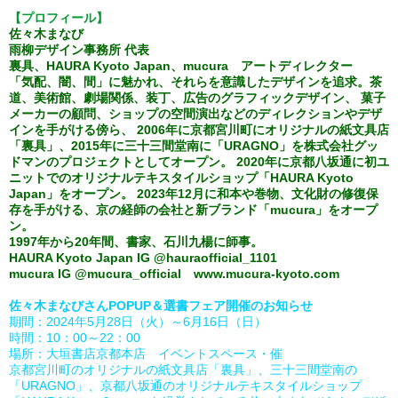
【プロフィール】
佐々木まなび
雨柳デザイン事務所 代表
裏具、HAURA Kyoto Japan、mucura アートディレクター
「気配、闇、間」に魅かれ、それらを意識したデザインを追求。茶
道、美術館、劇場関係、装丁、広告のグラフィックデザイン、 菓子
メーカーの顧問、ショップの空間演出などのディレクションやデザ
インを手がける傍ら、 2006年に京都宮川町にオリジナルの紙文具店
「裏具」、2015年に三十三間堂南に「URAGNO」を株式会社グッ
ドマンのプロジェクトとしてオープン。 2020年に京都八坂通に初ユ
ニットでのオリジナルテキスタイルショップ「HAURA Kyoto
Japan」をオープン。 2023年12月に和本や巻物、文化財の修復保
存を手がける、京の経師の会社と新ブランド「mucura」をオープ
ン。
1997年から20年間、書家、石川九楊に師事。
HAURA Kyoto Japan IG @hauraofficial_1101
mucura IG @mucura_official www.mucura-kyoto.com
佐々木まなびさんPOPUP＆選書フェア開催のお知らせ
期間：2024年5月28日（火）～6月16日（日）
時間：10：00～22：00
場所：大垣書店京都本店 イベントスペース・催
京都宮川町のオリジナルの紙文具店「裏具」、三十三間堂南の
「URAGNO」、京都八坂通のオリジナルテキスタイルショップ