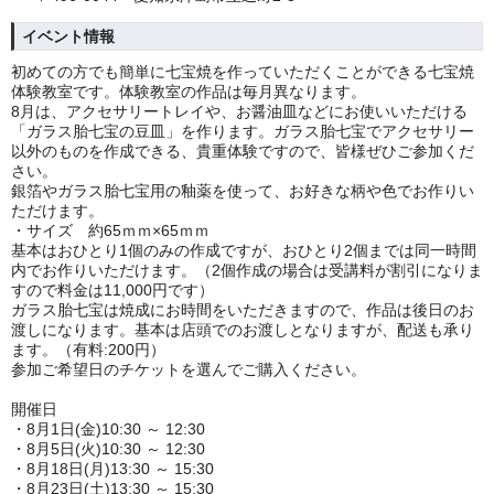
イベント情報
初めての方でも簡単に七宝焼を作っていただくことができる七宝焼
体験教室です。
体験教室の作品は毎月異なります。
8月は、アクセサリートレイや、お醤油皿などにお使いいただける
「ガラス胎七宝の豆皿」を作ります。ガラス胎七宝でアクセサリー
以外のものを作成できる、貴重体験ですので、皆様ぜひご参加くだ
さい。
銀箔やガラス胎七宝用の釉薬を使って、お好きな柄や色でお作りい
ただけます。
・サイズ 約65
ｍｍ×65ｍｍ
基本はおひとり1個のみの作成ですが、おひとり2個までは同一時間
内でお作りいただけます。（2個作成の場合は受講料が割引になりま
すので料金は11,000円です）
ガラス胎七宝は焼成にお時間をいただきますので、作品は後日のお
渡しになります。
基本は店頭でのお渡しとなりますが、配送も承り
ます。（有料:200円）
参加ご希望日のチケットを選んでご購入ください。
開催日
・8月1日(金)10:30 ～ 12:30
・8月5日(火)10:30 ～ 12:30
・8月18日(月)13:30 ～ 15:30
・8月23日(土)13:30 ～ 15:30