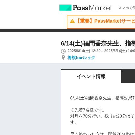
スマホで簡
【重要】PassMarketサ
6/14(土)福間香奈先生、指
2025/6/14(土) 12:30～2025/6/14(土) 14:
将棋barルゥク
イベント情報
6/14(土)福間香奈先生、指導対局7
※先着7名様です。
対局を70分行い、残りの20分は
す。
早く終わった方は、開始70分迄は