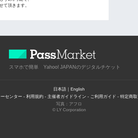
らせて頂きます。
スマホで簡単 Yahoo! JAPANのデジタルチケット
日本語
｜
English
シーセンター
-
利用規約
-
主催者ガイドライン
-
ご利用ガイド
-
特定商取
写真：アフロ
© LY Corporation