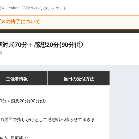
単 Yahoo! JAPANのデジタルチケット
ービスの終了について
導対局70分＋感想20分(90分)①
00
主催者情報
当日の受付方法
0分＋感想20分(90分)①
その局面で指しかけとして感想戦へ移らせて頂きま
もう1局可能で、