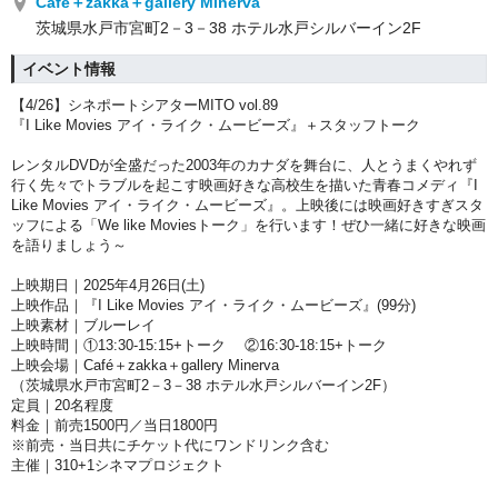
Café＋zakka＋gallery Minerva
茨城県水戸市宮町2－3－38 ホテル水戸シルバーイン2F
イベント情報
【4/26】シネポートシアターMITO vol.89
『I Like Movies アイ・ライク・ムービーズ』＋スタッフトーク
レンタルDVDが全盛だった2003年のカナダを舞台に、人とうまくやれず
行く先々でトラブルを起こす映画好きな高校生を描いた青春コメディ『I
Like Movies アイ・ライク・ムービーズ』。上映後には映画好きすぎスタ
ッフによる「We like Moviesトーク」を行います！ぜひ一緒に好きな映画
を語りましょう～
上映期日｜2025年4月26日(土)
上映作品｜『I Like Movies アイ・ライク・ムービーズ』(99分)
上映素材｜ブルーレイ
上映時間｜①13:30-15:15+トーク ②16:30-18:15+トーク
上映会場｜Café＋zakka＋gallery Minerva
（茨城県水戸市宮町2－3－38 ホテル水戸シルバーイン2F）
定員｜20名程度
料金｜前売1500円／当日1800円
※前売・当日共にチケット代にワンドリンク含む
主催｜310+1シネマプロジェクト