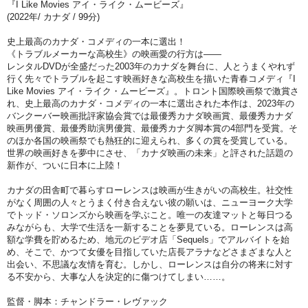
『I Like Movies アイ・ライク・ムービーズ』
(2022年/ カナダ / 99分)
史上最高のカナダ・コメディの一本に選出！
《トラブルメーカーな高校生》の映画愛の行方は――
レンタルDVDが全盛だった2003年のカナダを舞台に、人とうまくやれず
行く先々でトラブルを起こす映画好きな高校生を描いた青春コメディ『I
Like Movies アイ・ライク・ムービーズ』。トロント国際映画祭で激賞さ
れ、史上最高のカナダ・コメディの一本に選出された本作は、2023年の
バンクーバー映画批評家協会賞では最優秀カナダ映画賞、最優秀カナダ
映画男優賞、最優秀助演男優賞、最優秀カナダ脚本賞の4部門を受賞。そ
のほか各国の映画祭でも熱狂的に迎えられ、多くの賞を受賞している。
世界の映画好きを夢中にさせ、「カナダ映画の未来」と評された話題の
新作が、ついに日本に上陸！
カナダの田舎町で暮らすローレンスは映画が生きがいの高校生。社交性
がなく周囲の人々とうまく付き合えない彼の願いは、ニューヨーク大学
でトッド・ソロンズから映画を学ぶこと。唯一の友達マットと毎日つる
みながらも、大学で生活を一新することを夢見ている。ローレンスは高
額な学費を貯めるため、地元のビデオ店「Sequels」でアルバイトを始
め、そこで、かつて女優を目指していた店長アラナなどさまざまな人と
出会い、不思議な友情を育む。しかし、ローレンスは自分の将来に対す
る不安から、大事な人を決定的に傷つけてしまい……。
監督・脚本：チャンドラー・レヴァック