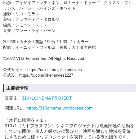
出演：アイザイア・レティネン、ロミーナ・ドゥーゴ、クリスタ・ブリ
ッジス、パーシー・ハインズ・ホワイト
撮影：リコ・モラン
美術：クラウディア・ダロルソ
編集：シモーン・スミス
音楽：マレー・ライトバーン
2022年 / カナダ / 英語 / 99分 / 1.33 : 1 / カラー
配給：イーニッド・フィルム 後援：カナダ大使館
©️2022 VHS Forever Inc. All Rights Reserved.
公式サイト：https://enidfilms.jp/ilikemovies
公式X ：https://x.com/ilikemovies1227
主催者情報
販売主
310+1CINEMA PROJECT
関連URL
https://310cinema.wordpress.com
「水戸に映画を＋１」
310+1（ミトプラスワン）シネマプロジェクトは映画関連の活動を
している団体・個人と緩やかに繋がり、映画を通して地域を元気
にするために様々なプロジェクトを実行している市民団体です。